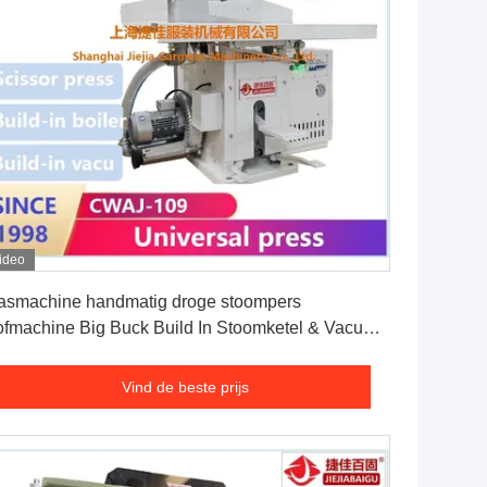
ideo
Vind de beste prijs
smachine handmatig droge stoompers
ofmachine Big Buck Build In Stoomketel & Vacuüm
enheid
Vind de beste prijs