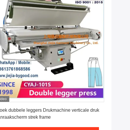
ideo
Vind de beste prijs
oek dubbele leggers Drukmachine verticale druk
nraakscherm strek frame