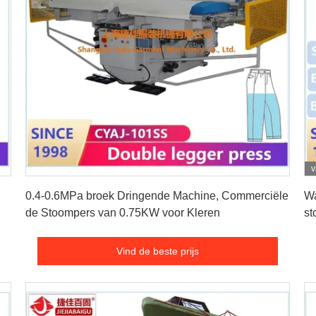
v
Vind de beste prijs
0.4-0.6MPa broek Dringende Machine, Commerciële
Wa
de Stoompers van 0.75KW voor Kleren
st
E
Vind de beste prijs