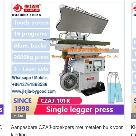
video
v
Vind de beste prijs
C
Aanpasbare CZAJ-broekpers met metalen buik voor
Kl
kleding
pa