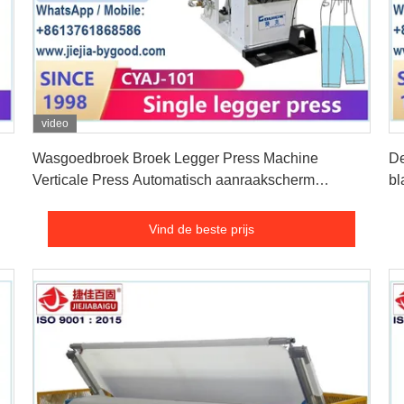
video
Vind de beste prijs
Wasgoedbroek Broek Legger Press Machine
De
Verticale Press Automatisch aanraakscherm
bl
besturingssysteem
Ma
Vind de beste prijs