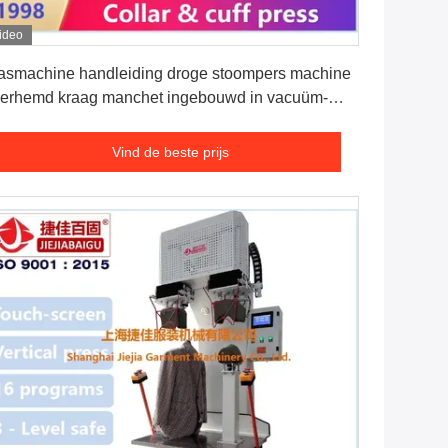
ideo
Vind de beste prijs
smachine handleiding droge stoompers machine
erhemd kraag manchet ingebouwd in vacuüm-
nheid
Vind de beste prijs