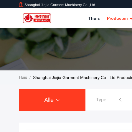
Shanghai Jiejia Garment Machinery Co .,ltd
Thuis
Producten
Huis
/
Shanghai Jiejia Garment Machinery Co .,ltd Product
Alle
Type:
Kledings Dringende Machine