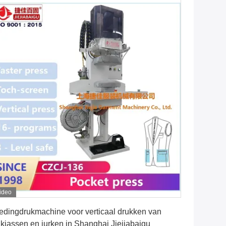
ideo
Vind de beste prijs
edingdrukmachine voor verticaal drukken van
kjassen en jurken in Shanghai Jiejiabaigu