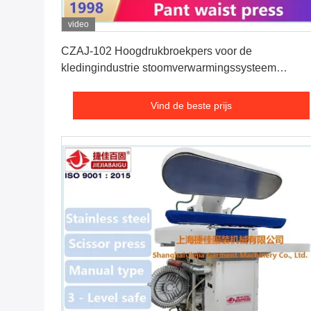
video
Vind de beste prijs
CZAJ-102 Hoogdrukbroekpers voor de
kledingindustrie stoomverwarmingssysteem
strijkapparatuur
Vind de beste prijs