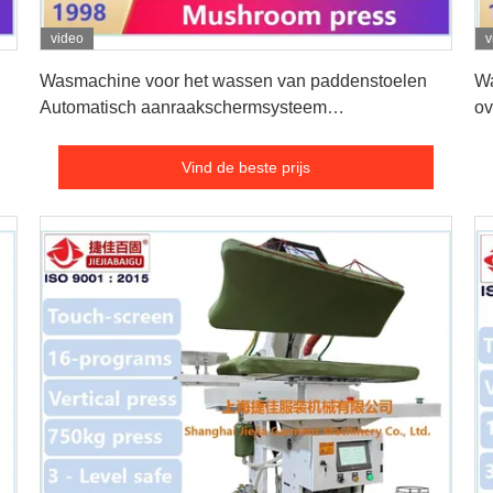
video
v
Vind de beste prijs
Wasmachine voor het wassen van paddenstoelen
Wa
Automatisch aanraakschermsysteem
ov
Stoomverwarmingssysteem
ee
Vind de beste prijs