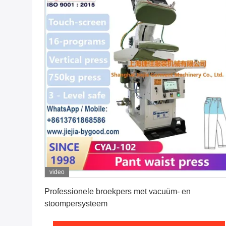
video
Vind de beste prijs
Professionele broekpers met vacuüm- en
stoompersysteem