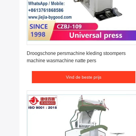
Vind de beste prijs
Droogschone persmachine kleding stoompers
machine wasmachine natte pers
Vind de beste prijs