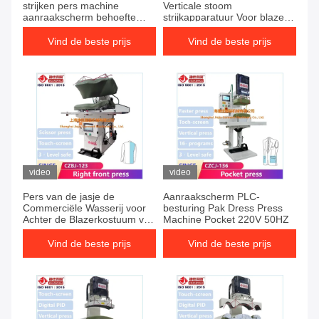
strijken pers machine
Verticale stoom
aanraakscherm behoefte
strijkapparatuur Voor blazer
vacuümpomp
jas Kleed verschillende
soorten stof
Vind de beste prijs
Vind de beste prijs
video
video
Pers van de jasje de
Aanraakscherm PLC-
Commerciële Wasserij voor
besturing Pak Dress Press
Achter de Blazerkostuum van
Machine Pocket 220V 50HZ
de Typeklep het Strijken
Persmachine
Vind de beste prijs
Vind de beste prijs