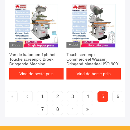
drukt
video
video
Van de katoenen 1ph het
Touch screenplc
Touche screenplc Broek
Commercieel Wasserij
Dringende Machine
Dringend Materiaal ISO 9001
Vind de beste prijs
Vind de beste prijs
1
2
3
4
5
6
7
8