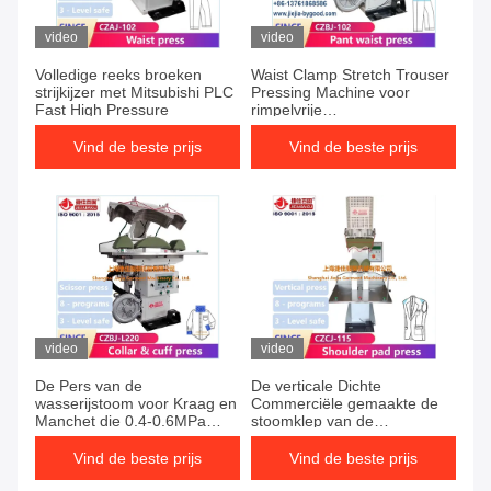
video
video
Volledige reeks broeken
Waist Clamp Stretch Trouser
strijkijzer met Mitsubishi PLC
Pressing Machine voor
Fast High Pressure
rimpelvrije
stoomverwarmingssysteem
Vind de beste prijs
Vind de beste prijs
video
video
De Pers van de
De verticale Dichte
wasserijstoom voor Kraag en
Commerciële gemaakte de
Manchet die 0.4-0.6MPa
stoomklep van de
strijken 380 Voltitalië
kostuumpers 0.4-0.6MPa
Gemaakte Klep Verschillend
Italië verschillend soort
Vind de beste prijs
Vind de beste prijs
soort stof
stoffen commerciële wasserij