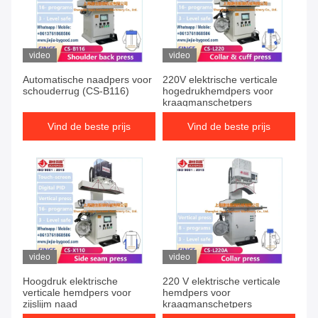
video
video
Automatische naadpers voor
220V elektrische verticale
schouderrug (CS-B116)
hogedrukhemdpers voor
kraagmanschetpers
Vind de beste prijs
Vind de beste prijs
video
video
Hoogdruk elektrische
220 V elektrische verticale
verticale hemdpers voor
hemdpers voor
zijslijm naad
kraagmanschetpers