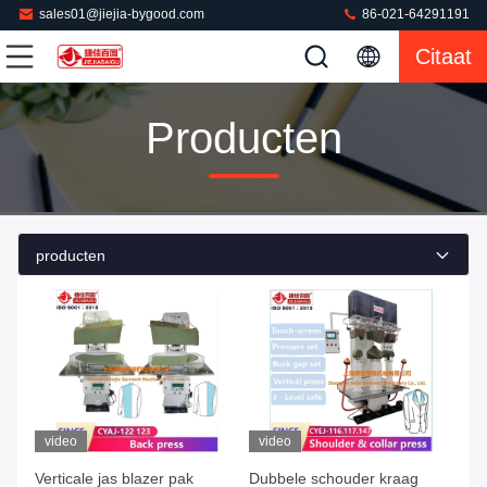
sales01@jiejia-bygood.com
86-021-64291191
Citaat
Producten
producten
video
video
Verticale jas blazer pak
Dubbele schouder kraag