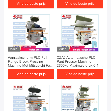
Vind de beste prijs
Vind de beste prijs
video
video
Aanraakscherm PLC Full
CZAJ Automatische PLC
Range Broek Pressing
Pant Presser Machine
Machine Met Mitsubishi Fast
2600kg Maximale druk 0,4 -
High Pressure
0,6MPa Stoom
Vind de beste prijs
Vind de beste prijs