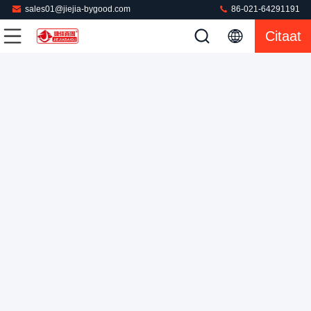
sales01@jiejia-bygood.com
86-021-64291191
Pers van de jasje de Commerciële Wasserij voor Achter de
Citaat
Blazerkostuum van de Typeklep het Strijken Persmachine
Commerciële Wasserijpers
2024-04-10
5916 Meningen