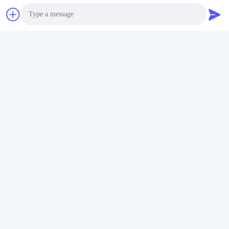
Photo
Video Call
Audio Call