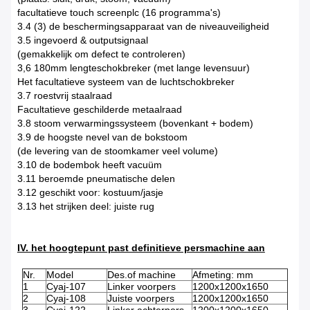
facultatieve touch screenplc (16 programma's)
3.4 (3) de beschermingsapparaat van de niveauveiligheid
3.5 ingevoerd & outputsignaal
(gemakkelijk om defect te controleren)
3,6 180mm lengteschokbreker (met lange levensuur)
Het facultatieve systeem van de luchtschokbreker
3.7 roestvrij staalraad
Facultatieve geschilderde metaalraad
3.8 stoom verwarmingssysteem (bovenkant + bodem)
3.9 de hoogste nevel van de bokstoom
(de levering van de stoomkamer veel volume)
3.10 de bodembok heeft vacuüm
3.11 beroemde pneumatische delen
3.12 geschikt voor: kostuum/jasje
3.13 het strijken deel: juiste rug
IV. het hoogtepunt past definitieve persmachine aan
Nr.
Model
Des.of machine
Afmeting: mm
1
Cyaj-107
Linker voorpers
1200x1200x1650
2
Cyaj-108
Juiste voorpers
1200x1200x1650