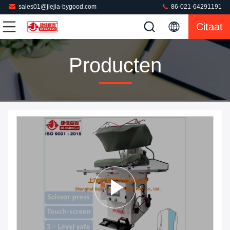
sales01@jiejia-bygood.com
86-021-64291191
Citaat
Producten