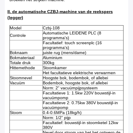
II. de automatische CZBJ-machine van de reekspers
(legger)
Model
Czbj-108
Automatische LEIDENE PLC (8
Controle
programma's)
Facultatief: touch screenplc (16
programma's)
Boknaam
juiste rug (mens/dame)
Bokmateriaal
Aluminium
Totale druk
300kg
Hittemethode
Stoomkamer
Het facultatieve elektrische verwarmen
Stoomnevel
Hoogste bok, bodembok, of allebei
Vacuüm
Bodembok, hoogste bok, of allebei
Norm: 2“ vacuümpijpsysteem
Facultatieve 1: 1.5kw 220V bouwstijl-in
vacuümpomp
Facultatieve 2: 0.75kw 380V bouwstijl-in
vacuümpomp
Stoom
0.4-0.6MPa (18kg/h)
Norm: 1/2“ pijp
Facultatief: bouwstijl-in stoomketel 12kw
380V
Nevel door stoom van het het ontwerp de