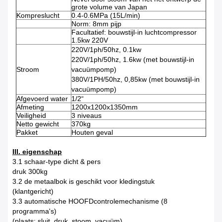
grote volume van Japan
Kompreslucht
0.4-0.6MPa (15L/min)
Norm: 8mm pijp
Facultatief: bouwstijl-in luchtcompressor
1.5kw 220V
220V/1ph/50hz, 0.1kw
220V/1ph/50hz, 1.6kw (met bouwstijl-in
Stroom
vacuümpomp)
380V/1PH/50hz, 0,85kw (met bouwstijl-in
vacuümpomp)
Afgevoerd water
1/2“
Afmeting
1200x1200x1350mm
Veiligheid
3 niveaus
Netto gewicht
370kg
Pakket
Houten geval
III. eigenschap
3.1 schaar-type dicht & pers
druk 300kg
3.2 de metaalbok is geschikt voor kledingstuk
(klantgericht)
3.3 automatische HOOFDcontrolemechanisme (8
programma's)
(plaats: sluit, druk, stoom, vacuüm)