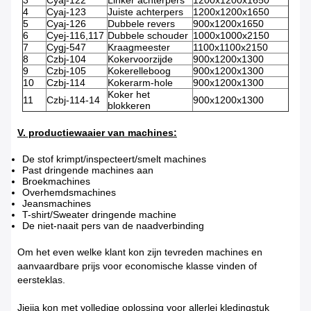
3
Cyaj-122
Linker achterpers
1200x1200x1650
4
Cyaj-123
Juiste achterpers
1200x1200x1650
5
Cyaj-126
Dubbele revers
900x1200x1650
6
Cyej-116,117
Dubbele schouder
1000x1000x2150
7
Cygj-547
Kraagmeester
1100x1100x2150
8
Czbj-104
Kokervoorzijde
900x1200x1300
9
Czbj-105
Kokerelleboog
900x1200x1300
10
Czbj-114
Kokerarm-hole
900x1200x1300
Koker het
11
Czbj-114-14
900x1200x1300
blokkeren
V. productiewaaier van machines:
De stof krimpt/inspecteert/smelt machines
Past dringende machines aan
Broekmachines
Overhemdsmachines
Jeansmachines
T-shirt/Sweater dringende machine
De niet-naait pers van de naadverbinding
Om het even welke klant kon zijn tevreden machines en
aanvaardbare prijs voor economische klasse vinden of
eersteklas.
Jiejia kon met volledige oplossing voor allerlei kledingstuk