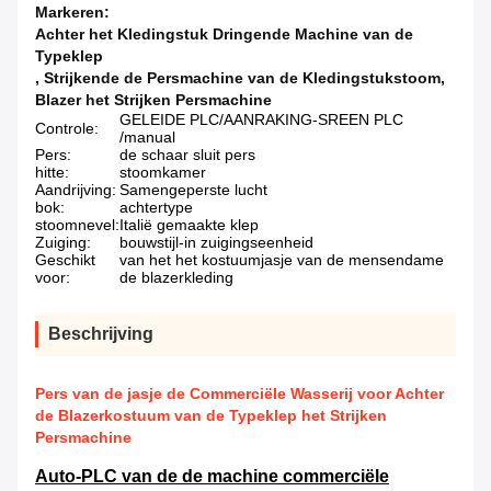
Markeren:
Achter het Kledingstuk Dringende Machine van de
Typeklep
,
Strijkende de Persmachine van de Kledingstukstoom
,
Blazer het Strijken Persmachine
GELEIDE PLC/AANRAKING-SREEN PLC
Controle:
/manual
Pers:
de schaar sluit pers
hitte:
stoomkamer
Aandrijving:
Samengeperste lucht
bok:
achtertype
stoomnevel:
Italië gemaakte klep
Zuiging:
bouwstijl-in zuigingseenheid
Geschikt
van het het kostuumjasje van de mensendame
voor:
de blazerkleding
Beschrijving
Pers van de jasje de Commerciële Wasserij voor Achter
de Blazerkostuum van de Typeklep het Strijken
Persmachine
Auto-PLC van de de machine commerciële