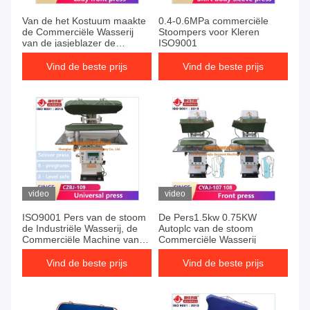
Van de het Kostuum maakte
0.4-0.6MPa commerciële
de Commerciële Wasserij
Stoompers voor Kleren
van de jasjeblazer de
ISO9001
Persmachine 0.4-0.6MPa
Italië tot klep verschillend
Vind de beste prijs
Vind de beste prijs
soort stof
video
video
ISO9001 Pers van de stoom
De Pers1.5kw 0.75KW
de Industriële Wasserij, de
Autoplc van de stoom
Commerciële Machine van
Commerciële Wasserij
de Wasserijpers
Vind de beste prijs
Vind de beste prijs