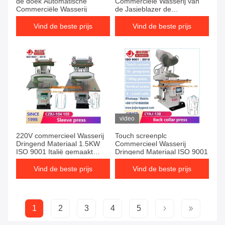
de doek Automatische
Commerciële Wasserij van
Commerciële Wasserij
de Jasjeblazer de
Persmachine voor Front
Type Ironing
Vind de beste prijs
Vind de beste prijs
video
220V commercieel Wasserij
Touch screenplc
Dringend Materiaal 1.5KW
Commercieel Wasserij
ISO 9001 Italië gemaakt
Dringend Materiaal ISO 9001
vavle verschillend soort stof
Vind de beste prijs
Vind de beste prijs
1
2
3
4
5