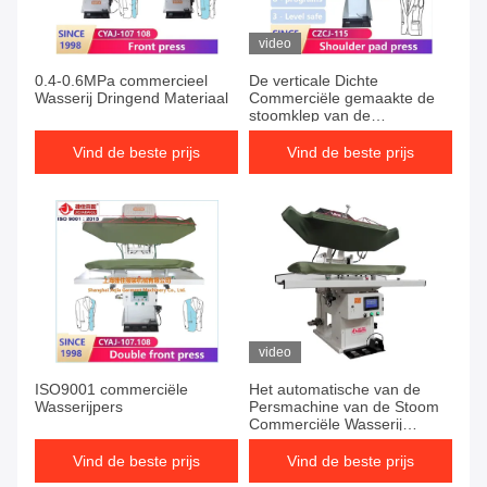
video
0.4-0.6MPa commercieel
De verticale Dichte
Wasserij Dringend Materiaal
Commerciële gemaakte de
stoomklep van de
kostuumpers 0.4-0.6MPa
Italië verschillend soort
Vind de beste prijs
Vind de beste prijs
stoffen commerciële wasserij
drukt
video
ISO9001 commerciële
Het automatische van de
Wasserijpers
Persmachine van de Stoom
Commerciële Wasserij
Universele Type voor Kleren
Vind de beste prijs
Vind de beste prijs