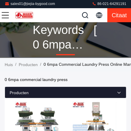
sales01@jiejia-bygood.com
86-021-64291191
Citaat
Keywords [
0 6mpa
Commercial
/
/
0 6mpa Commercial Laundry Press Online Man
Huis
Producten
Laundry
0 6mpa commercial laundry press
Press ]
Producten
Match 70
Producten