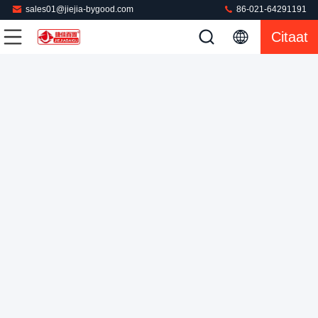
sales01@jiejia-bygood.com
86-021-64291191
Citaat
Het automatische van de Persmachine van de Stoom
Commerciële Wasserij Universele Type voor Kleren
Commerciële Wasserijpers
2022-08-31
91 Meningen