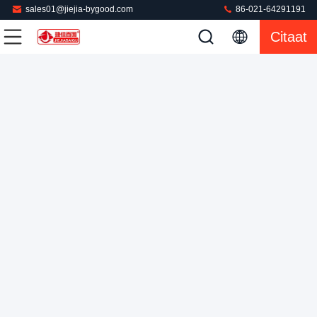
sales01@jiejia-bygood.com
86-021-64291191
Citaat
De Persmachine 1.5KW van de doek Automatische
Commerciële Wasserij
Commerciële Wasserijpers
2022-02-22
40 Meningen