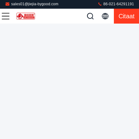
sales01@jiejia-bygood.com
86-021-64291191
Citaat
220V blazerkostuum die Commerciële kostuum het strijken
Machine met de vacuümpomp van de stoomkamer strijken
Commerciële Wasserijpers
2022-04-29
233 Meningen