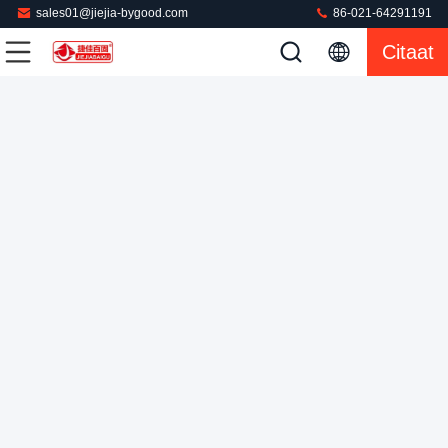
sales01@jiejia-bygood.com
86-021-64291191
Citaat
De Persmachine van het stoom Commerciële Linnen 1500
Watts Autoplc
Commerciële Wasserijpers
2022-02-22
29 Meningen