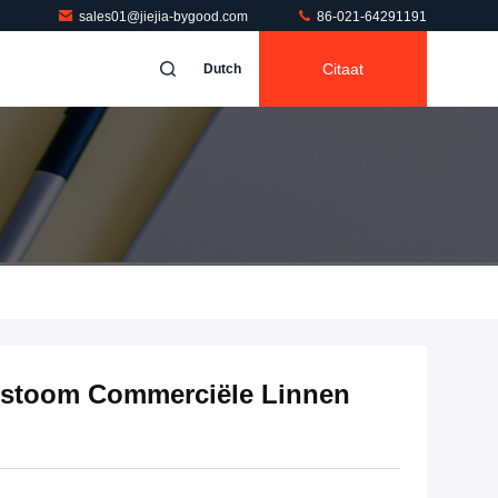
sales01@jiejia-bygood.com
86-021-64291191
Citaat
Dutch
 stoom Commerciële Linnen