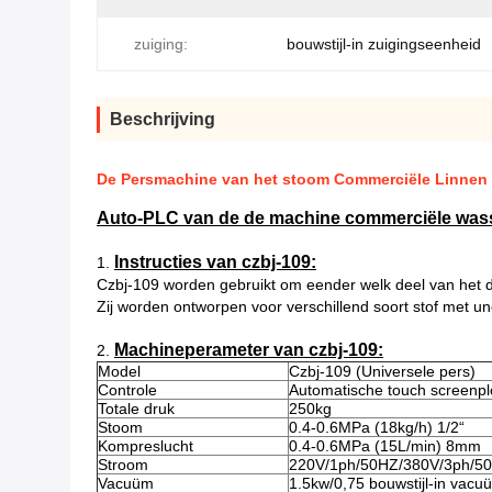
zuiging:
bouwstijl-in zuigingseenheid
Beschrijving
De Persmachine van het stoom Commerciële Linnen 
Auto-PLC van de de machine commerciële wasse
Instructies van czbj-109:
1.
Czbj-109 worden gebruikt om eender welk deel van het d
Zij worden ontworpen voor verschillend soort stof met un
Machineperameter van czbj-109:
2.
Model
Czbj-109 (Universele pers)
Controle
Automatische touch screenp
Totale druk
250kg
Stoom
0.4-0.6MPa (18kg/h) 1/2“
Kompreslucht
0.4-0.6MPa (15L/min) 8mm
Stroom
220V/1ph/50HZ/380V/3ph/5
Vacuüm
1.5kw/0,75 bouwstijl-in vac