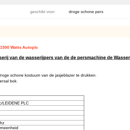
geschikt voor:
droge schone pers
1500 Watts Autoplc
rij van de wasserijpers van de de persmachine de Wasser
roge schone kostuum van de jasjeblazer te drukken.
ersal bok.
lc/LEIDENE PLC
0hz
uümeenheid