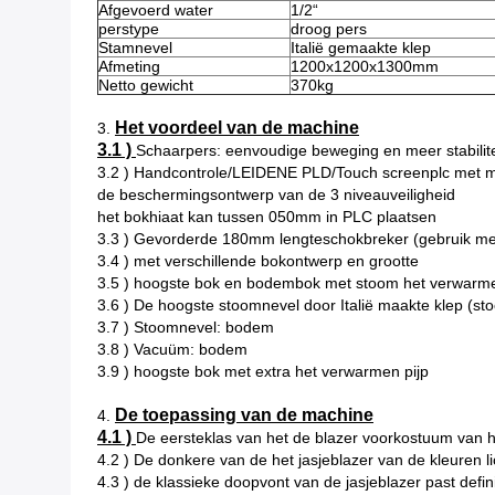
Afgevoerd water
1/2“
perstype
droog pers
Stamnevel
Italië gemaakte klep
Afmeting
1200x1200x1300mm
Netto gewicht
370kg
Het voordeel van de machine
3.
3.1 )
Schaarpers: eenvoudige beweging en meer stabilite
3.2 ) Handcontrole/LEIDENE PLD/Touch screenplc met m
de beschermingsontwerp van de 3 niveauveiligheid
het bokhiaat kan tussen 050mm in PLC plaatsen
3.3 ) Gevorderde 180mm lengteschokbreker (gebruik me
3.4 ) met verschillende bokontwerp en grootte
3.5 ) hoogste bok en bodembok met stoom het verwarm
3.6 ) De hoogste stoomnevel door Italië maakte klep (s
3.7 ) Stoomnevel: bodem
3.8 ) Vacuüm: bodem
3.9 ) hoogste bok met extra het verwarmen pijp
De toepassing van de machine
4.
4.1 )
De eersteklas van het de blazer voorkostuum van he
4.2 ) De donkere van de het jasjeblazer van de kleuren l
4.3 ) de klassieke doopvont van de jasjeblazer past defin