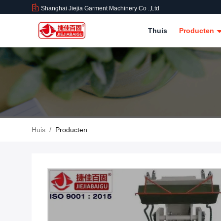
Shanghai Jiejia Garment Machinery Co .,ltd
Thuis
Producten
Huis
/
Producten