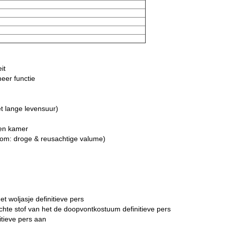
it
eer functie
t lange levensuur)
en kamer
toom: droge & reusachtige valume)
t woljasje definitieve pers
ichte stof van het de doopvontkostuum definitieve pers
itieve pers aan