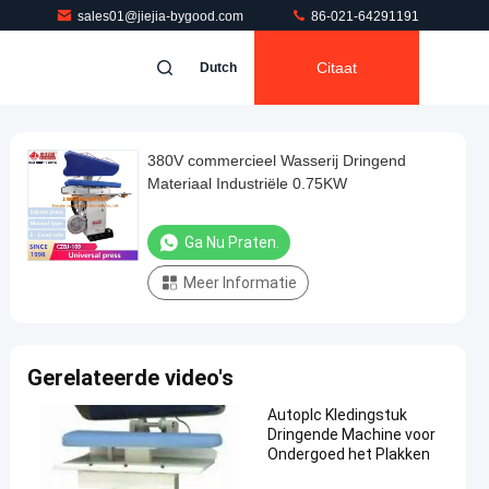
sales01@jiejia-bygood.com
86-021-64291191
Citaat
Dutch
380V commercieel Wasserij Dringend
Materiaal Industriële 0.75KW
Ga Nu Praten.
Meer Informatie
Gerelateerde video's
Autoplc Kledingstuk
Dringende Machine voor
Ondergoed het Plakken