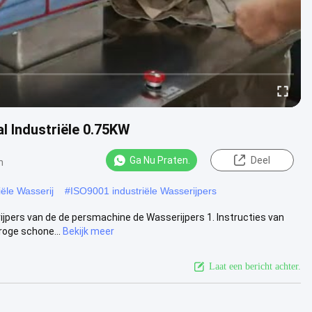
l Industriële 0.75KW
Ga Nu Praten.
Deel
n
ële Wasserij
#
ISO9001 industriële Wasserijpers
pers van de de persmachine de Wasserijpers 1. Instructies van
roge schone...
Bekijk meer
Laat een bericht achter.