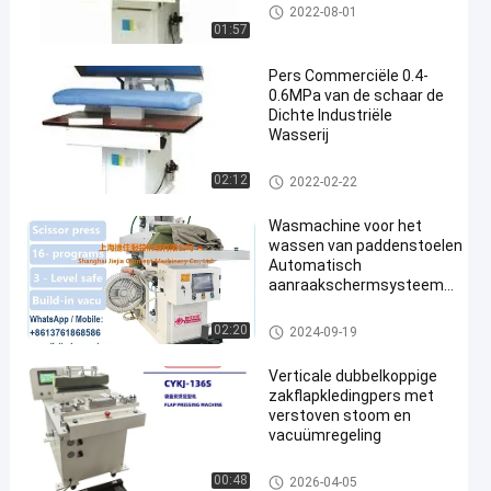
Kledingstuk Dringende Machin
2022-08-01
e
01:57
Pers Commerciële 0.4-
0.6MPa van de schaar de
Dichte Industriële
Wasserij
Industriële Wasserijpers
02:12
2022-02-22
Wasmachine voor het
wassen van paddenstoelen
Automatisch
aanraakschermsysteem
Stoomverwarmingssysteem
Industriële Wasserijpers
02:20
2024-09-19
Verticale dubbelkoppige
zakflapkledingpers met
verstoven stoom en
vacuümregeling
De Machine van de doekpers
00:48
2026-04-05