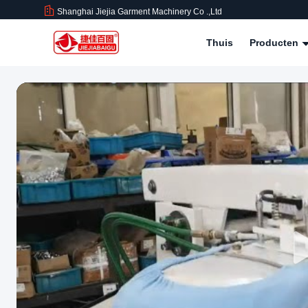
Shanghai Jiejia Garment Machinery Co .,ltd
Thuis
Producten