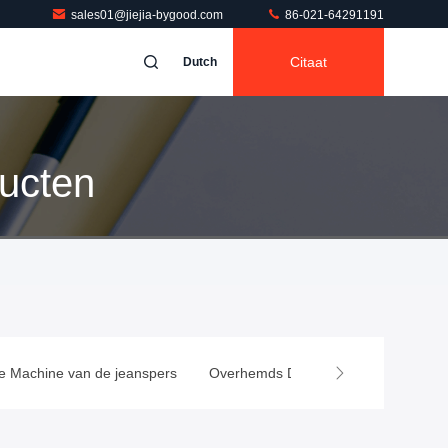
sales01@jiejia-bygood.com
86-021-64291191
Citaat
Dutch
ucten
e Machine van de jeanspers
Overhemds Dringende Machine