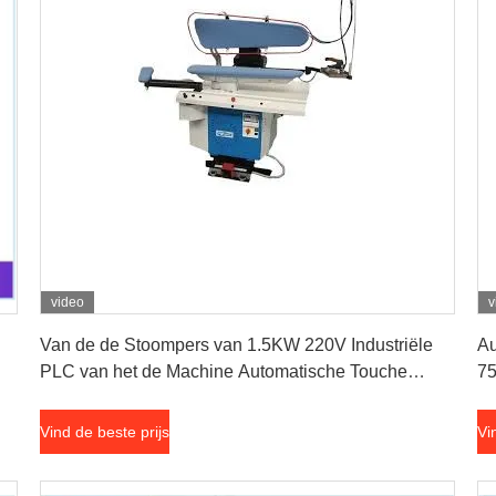
video
v
Vind de beste prijs
Van de de Stoompers van 1.5KW 220V Industriële
Au
PLC van het de Machine Automatische Touche
75
screen
Vind de beste prijs
Vi