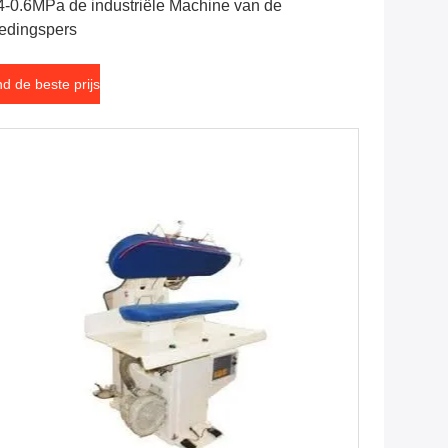
4-0.6MPa de industriële Machine van de
edingspers
nd de beste prijs