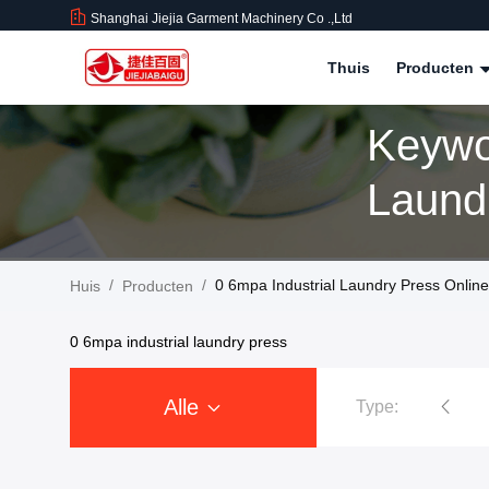
Shanghai Jiejia Garment Machinery Co .,ltd
Thuis
Producten
Keywo
Laund
/
/
0 6mpa Industrial Laundry Press Onlin
Huis
Producten
0 6mpa industrial laundry press
Alle
Type:
Kledings Dringende Machine