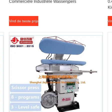
Commerciële Industriële Wasserijpers
0.
Kl
Vind de beste prijs
Vi