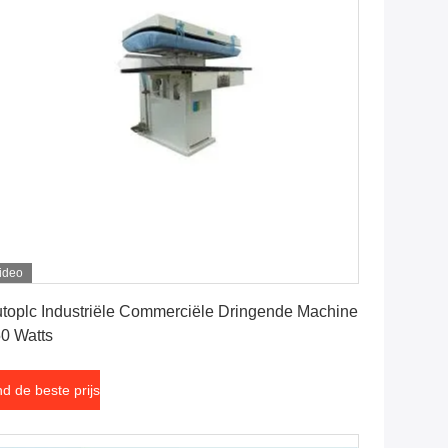
ideo
Vind de beste prijs
toplc Industriële Commerciële Dringende Machine
0 Watts
nd de beste prijs