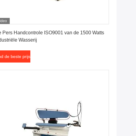
ideo
Vind de beste prijs
 Pers Handcontrole ISO9001 van de 1500 Watts
dustriële Wasserij
nd de beste prijs