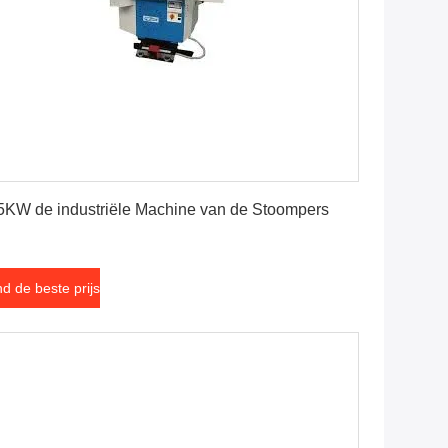
Vind de beste prijs
5KW de industriële Machine van de Stoompers
nd de beste prijs