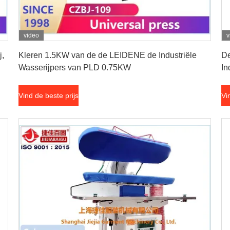
video
v
Vind de beste prijs
j,
Kleren 1.5KW van de de LEIDENE de Industriële
De
Wasserijpers van PLD 0.75KW
In
Vind de beste prijs
Vi