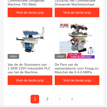
Commerciële Dringende
LEIDENE het Commerciële
Machine 750 Watts
Dringende Machineschaar
van PLD ISO9001 dicht de
persmachine van het
Vind de beste prijs
Vind de beste prijs
stoffenkostuum
video
video
Van de de Stoompers van
De Pers van de
1.5KW 220V Industriële PLC
wasserijstoom voor Kraag en
van het de Machine
Manchet die 0.4-0.6MPa
Automatische Touche screen
strijken 380 Voltitalië
Gemaakte Klep Verschillend
Vind de beste prijs
Vind de beste prijs
soort stof
1
2