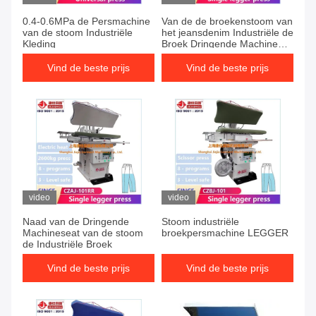
0.4-0.6MPa de Persmachine
Van de de broekenstoom van
van de stoom Industriële
het jeansdenim Industriële de
Kleding
Broek Dringende Machine
legger
Vind de beste prijs
Vind de beste prijs
video
video
Naad van de Dringende
Stoom industriële
Machineseat van de stoom
broekpersmachine LEGGER
de Industriële Broek
Vind de beste prijs
Vind de beste prijs