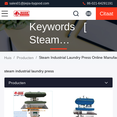
sales01@jiejia-bygood.com
86-021-64291191
Citaat
Keywords [
Steam
Industrial
/
/
Steam Industrial Laundry Press Online Manufa
Huis
Producten
Laundry
steam industrial laundry press
Press ]
Producten
Match 28
Producten