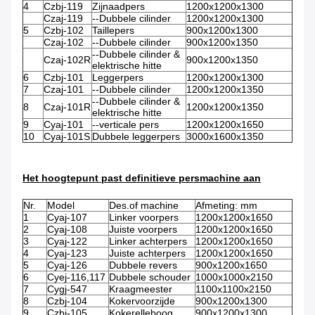
4
Czbj-119
Zijnaadpers
1200x1200x1300
Czaj-119
--Dubbele cilinder
1200x1200x1300
5
Czbj-102
Taillepers
900x1200x1300
Czaj-102
--Dubbele cilinder
900x1200x1350
--Dubbele cilinder &
Czaj-102R
900x1200x1350
elektrische hitte
6
Czbj-101
Leggerpers
1200x1200x1300
7
Czaj-101
--Dubbele cilinder
1200x1200x1350
--Dubbele cilinder &
8
Czaj-101R
1200x1200x1350
elektrische hitte
9
Cyaj-101
--verticale pers
1200x1200x1650
10
Cyaj-101S
Dubbele leggerpers
3000x1600x1350
Het hoogtepunt past definitieve persmachine aan
Nr.
Model
Des.of machine
Afmeting: mm
1
Cyaj-107
Linker voorpers
1200x1200x1650
2
Cyaj-108
Juiste voorpers
1200x1200x1650
3
Cyaj-122
Linker achterpers
1200x1200x1650
4
Cyaj-123
Juiste achterpers
1200x1200x1650
5
Cyaj-126
Dubbele revers
900x1200x1650
6
Cyej-116,117
Dubbele schouder
1000x1000x2150
7
Cygj-547
Kraagmeester
1100x1100x2150
8
Czbj-104
Kokervoorzijde
900x1200x1300
9
Czbj-105
Kokerelleboog
900x1200x1300