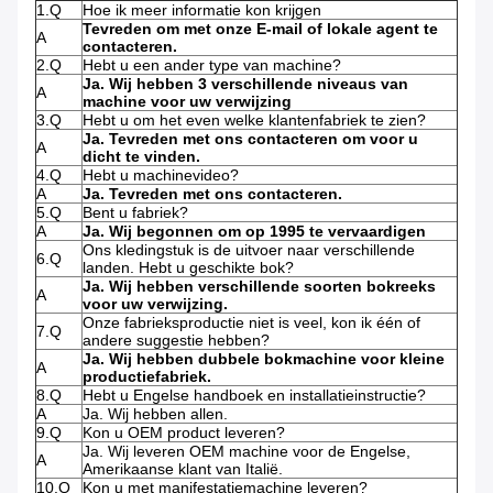
1.Q
Hoe ik meer informatie kon krijgen
Tevreden om met onze E-mail of lokale agent te
A
contacteren.
2.Q
Hebt u een ander type van machine?
Ja. Wij hebben 3 verschillende niveaus van
A
machine voor uw verwijzing
3.Q
Hebt u om het even welke klantenfabriek te zien?
Ja. Tevreden met ons contacteren om voor u
A
dicht te vinden.
4.Q
Hebt u machinevideo?
A
Ja. Tevreden met ons contacteren.
5.Q
Bent u fabriek?
A
Ja. Wij begonnen om op 1995 te vervaardigen
Ons kledingstuk is de uitvoer naar verschillende
6.Q
landen. Hebt u geschikte bok?
Ja. Wij hebben verschillende soorten bokreeks
A
voor uw verwijzing.
Onze fabrieksproductie niet is veel, kon ik één of
7.Q
andere suggestie hebben?
Ja. Wij hebben dubbele bokmachine voor kleine
A
productiefabriek.
8.Q
Hebt u Engelse handboek en installatieinstructie?
A
Ja. Wij hebben allen.
9.Q
Kon u OEM product leveren?
Ja. Wij leveren OEM machine voor de Engelse,
A
Amerikaanse klant van Italië.
10.Q
Kon u met manifestatiemachine leveren?