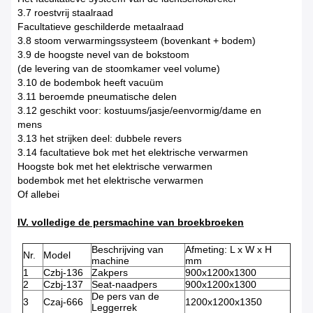
3.7 roestvrij staalraad
Facultatieve geschilderde metaalraad
3.8 stoom verwarmingssysteem (bovenkant + bodem)
3.9 de hoogste nevel van de bokstoom
(de levering van de stoomkamer veel volume)
3.10 de bodembok heeft vacuüm
3.11 beroemde pneumatische delen
3.12 geschikt voor: kostuums/jasje/eenvormig/dame en
mens
3.13 het strijken deel: dubbele revers
3.14 facultatieve bok met het elektrische verwarmen
Hoogste bok met het elektrische verwarmen
bodembok met het elektrische verwarmen
Of allebei
IV. volledige de persmachine van broekbroeken
Beschrijving van
Afmeting: L x W x H
Nr.
Model
machine
mm
1
Czbj-136
Zakpers
900x1200x1300
2
Czbj-137
Seat-naadpers
900x1200x1300
De pers van de
3
Czaj-666
1200x1200x1350
Leggerrek