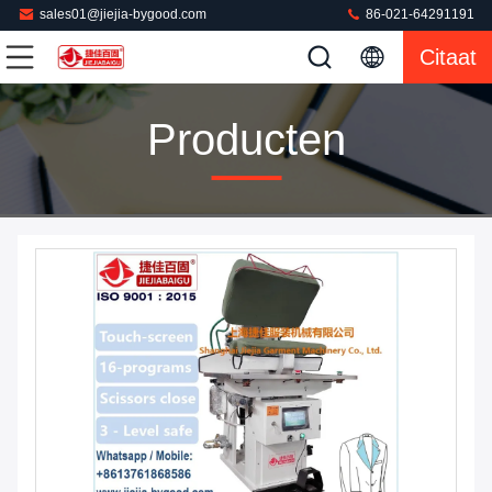
sales01@jiejia-bygood.com
86-021-64291191
Citaat
Producten