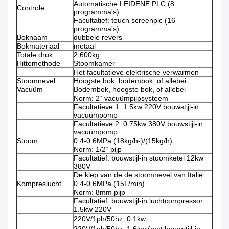
Automatische LEIDENE PLC (8
Controle
programma's)
Facultatief: touch screenplc (16
programma's)
Boknaam
dubbele revers
Bokmateriaal
metaal
Totale druk
2,600kg
Hittemethode
Stoomkamer
Het facultatieve elektrische verwarmen
Stoomnevel
Hoogste bok, bodembok, of allebei
Vacuüm
Bodembok, hoogste bok, of allebei
Norm: 2“ vacuümpijpsysteem
Facultatieve 1: 1.5kw 220V bouwstijl-in
vacuümpomp
Facultatieve 2: 0.75kw 380V bouwstijl-in
vacuümpomp
Stoom
0.4-0.6MPa (18kg/h-)/(15kg/h)
Norm: 1/2“ pijp
Facultatief: bouwstijl-in stoomketel 12kw
380V
De klep van de de stoomnevel van Italië
Kompreslucht
0.4-0.6MPa (15L/min)
Norm: 8mm pijp
Facultatief: bouwstijl-in luchtcompressor
1.5kw 220V
220V/1ph/50hz, 0.1kw