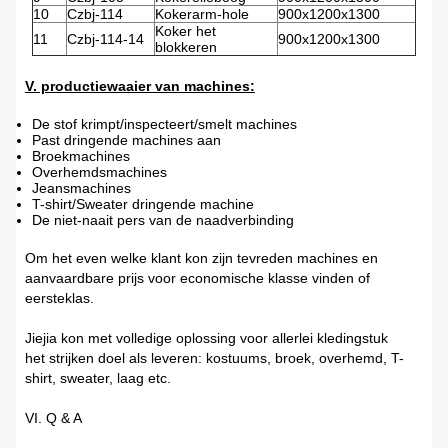
10
Czbj-114
Kokerarm-hole
900x1200x1300
Koker het
11
Czbj-114-14
900x1200x1300
blokkeren
V. productiewaaier van machines:
De stof krimpt/inspecteert/smelt machines
Past dringende machines aan
Broekmachines
Overhemdsmachines
Jeansmachines
T-shirt/Sweater dringende machine
De niet-naait pers van de naadverbinding
Om het even welke klant kon zijn tevreden machines en
aanvaardbare prijs voor economische klasse vinden of
eersteklas.
Jiejia kon met volledige oplossing voor allerlei kledingstuk
het strijken doel als leveren: kostuums, broek, overhemd, T-
shirt, sweater, laag etc.
VI. Q & A