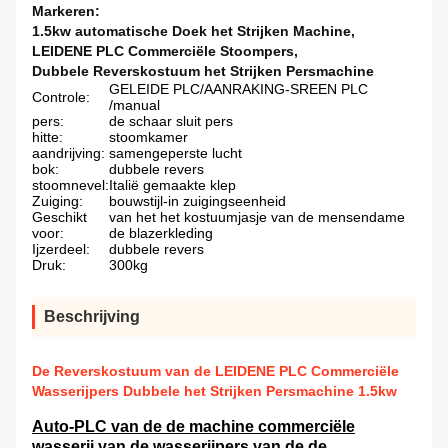
Markeren:
1.5kw automatische Doek het Strijken Machine
,
LEIDENE PLC Commerciële Stoompers
,
Dubbele Reverskostuum het Strijken Persmachine
GELEIDE PLC/AANRAKING-SREEN PLC
Controle:
/manual
pers:
de schaar sluit pers
hitte:
stoomkamer
aandrijving:
samengeperste lucht
bok:
dubbele revers
stoomnevel:
Italië gemaakte klep
Zuiging:
bouwstijl-in zuigingseenheid
Geschikt
van het het kostuumjasje van de mensendame
voor:
de blazerkleding
Ijzerdeel:
dubbele revers
Druk:
300kg
Beschrijving
De Reverskostuum van de LEIDENE PLC Commerciële
Wasserijpers Dubbele het Strijken Persmachine 1.5kw
Auto-PLC van de de machine commerciële
wasserij van de wasserijpers van de de