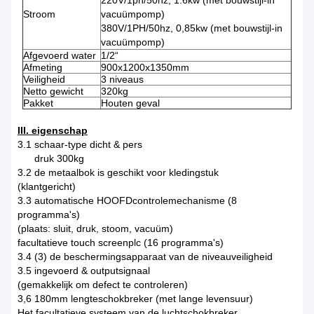
220V/1ph/50hz, 1.6kw (met bouwstijl-in
Stroom
vacuümpomp)
380V/1PH/50hz, 0,85kw (met bouwstijl-in
vacuümpomp)
Afgevoerd water
1/2“
Afmeting
900x1200x1350mm
Veiligheid
3 niveaus
Netto gewicht
320kg
Pakket
Houten geval
III. eigenschap
3.1 schaar-type dicht & pers
druk 300kg
3.2 de metaalbok is geschikt voor kledingstuk
(klantgericht)
3.3 automatische HOOFDcontrolemechanisme (8
programma's)
(plaats: sluit, druk, stoom, vacuüm)
facultatieve touch screenplc (16 programma's)
3.4 (3) de beschermingsapparaat van de niveauveiligheid
3.5 ingevoerd & outputsignaal
(gemakkelijk om defect te controleren)
3,6 180mm lengteschokbreker (met lange levensuur)
Het facultatieve systeem van de luchtschokbreker