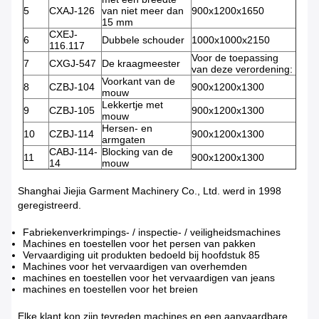
5
CXAJ-126
van niet meer dan
900x1200x1650
15 mm
CXEJ-
6
Dubbele schouder
1000x1000x2150
116.117
Voor de toepassing
7
CXGJ-547
De kraagmeester
van deze verordening:
Voorkant van de
8
CZBJ-104
900x1200x1300
mouw
Lekkertje met
9
CZBJ-105
900x1200x1300
mouw
Hersen- en
10
CZBJ-114
900x1200x1300
armgaten
CABJ-114-
Blocking van de
11
900x1200x1300
14
mouw
Shanghai Jiejia Garment Machinery Co., Ltd. werd in 1998
geregistreerd.
Fabriekenverkrimpings- / inspectie- / veiligheidsmachines
Machines en toestellen voor het persen van pakken
Vervaardiging uit produkten bedoeld bij hoofdstuk 85
Machines voor het vervaardigen van overhemden
machines en toestellen voor het vervaardigen van jeans
machines en toestellen voor het breien
Elke klant kon zijn tevreden machines en een aanvaardbare