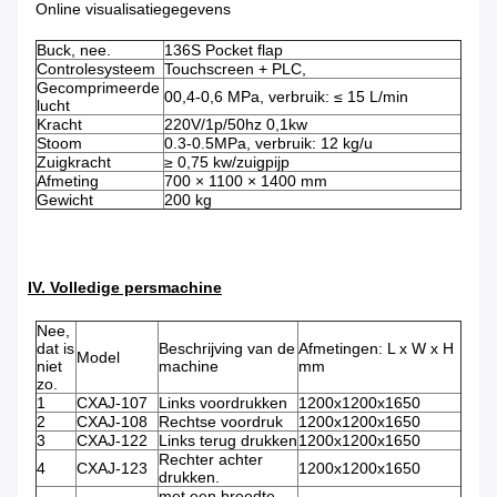
Online visualisatiegegevens
Buck, nee.
136S Pocket flap
Controlesysteem
Touchscreen + PLC,
Gecomprimeerde
00,4-0,6 MPa, verbruik: ≤ 15 L/min
lucht
Kracht
220V/1p/50hz 0,1kw
Stoom
0.3-0.5MPa, verbruik: 12 kg/u
Zuigkracht
≥ 0,75 kw/zuigpijp
Afmeting
700 × 1100 × 1400 mm
Gewicht
200 kg
IV. Volledige persmachine
Nee,
dat is
Beschrijving van de
Afmetingen: L x W x H
Model
niet
machine
mm
zo.
1
CXAJ-107
Links voordrukken
1200x1200x1650
2
CXAJ-108
Rechtse voordruk
1200x1200x1650
3
CXAJ-122
Links terug drukken
1200x1200x1650
Rechter achter
4
CXAJ-123
1200x1200x1650
drukken.
met een breedte