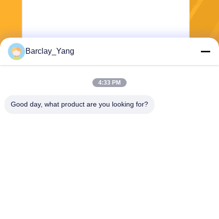
Barclay_Yang
Stuur
4:33 PM
Good day, what product are you looking for?
Shanghai Jiejia Garment Machinery Co
.,ltd
sales01@jiejia-bygood.com
86-021-64291191
Buildiing 6#, Nr 2759 Shend