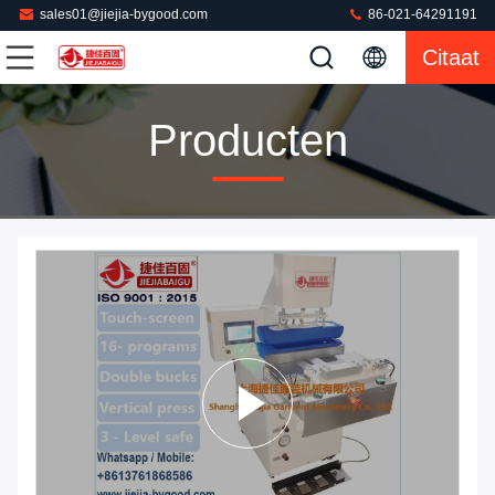
sales01@jiejia-bygood.com
86-021-64291191
Citaat
Producten