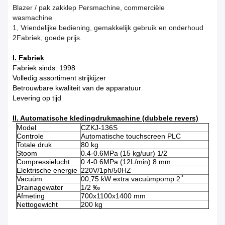
Blazer / pak zakklep Persmachine, commerciële
wasmachine
1, Vriendelijke bediening, gemakkelijk gebruik en onderhoud
2Fabriek, goede prijs.
I. Fabriek
Fabriek sinds: 1998
Volledig assortiment strijkijzer
Betrouwbare kwaliteit van de apparatuur
Levering op tijd
II. Automatische kledingdrukmachine (dubbele revers)
Model
CZKJ-136S
Controle
Automatische touchscreen PLC
Totale druk
80 kg
Stoom
0.4-0.6MPa (15 kg/uur) 1/2
Compressielucht
0.4-0.6MPa (12L/min) 8 mm
Elektrische energie
220V/1ph/50HZ
Vacuüm
00,75 kW extra vacuümpomp 2 ̊
Drainagewater
1/2 ‰
Afmeting
700x1100x1400 mm
Nettogewicht
200 kg