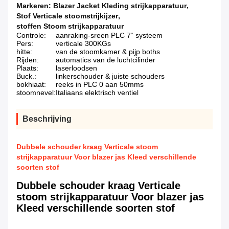
Markeren:
Blazer Jacket Kleding strijkapparatuur
,
Stof Verticale stoomstrijkijzer
,
stoffen Stoom strijkapparatuur
Controle:
aanraking-sreen PLC 7“ systeem
Pers:
verticale 300KGs
hitte:
van de stoomkamer & pijp boths
Rijden:
automatics van de luchtcilinder
Plaats:
laserloodsen
Buck.:
linkerschouder & juiste schouders
bokhiaat:
reeks in PLC 0 aan 50mms
stoomnevel:
Italiaans elektrisch ventiel
Beschrijving
Dubbele schouder kraag Verticale stoom
strijkapparatuur Voor blazer jas Kleed verschillende
soorten stof
Dubbele schouder kraag Verticale
stoom strijkapparatuur Voor blazer jas
Kleed verschillende soorten stof