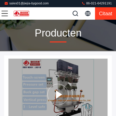
sales01@jiejia-bygood.com
86-021-64291191
Citaat
Producten