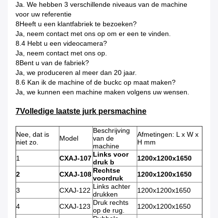
Ja. We hebben 3 verschillende niveaus van de machine
voor uw referentie
8Heeft u een klantfabriek te bezoeken?
Ja, neem contact met ons op om er een te vinden.
8.4 Hebt u een videocamera?
Ja, neem contact met ons op.
8Bent u van de fabriek?
Ja, we produceren al meer dan 20 jaar.
8.6 Kan ik de machine of de buckc op maat maken?
Ja, we kunnen een machine maken volgens uw wensen.
7Volledige laatste jurk persmachine
Beschrijving
Nee, dat is
Afmetingen: L x W x
Model
van de
niet zo.
H mm
machine
Links voor
1
CXAJ-107
1200x1200x1650
druk b
Rechtse
2
CXAJ-108
1200x1200x1650
voordruk
Links achter
3
CXAJ-122
1200x1200x1650
drukken
Druk rechts
4
CXAJ-123
1200x1200x1650
op de rug.