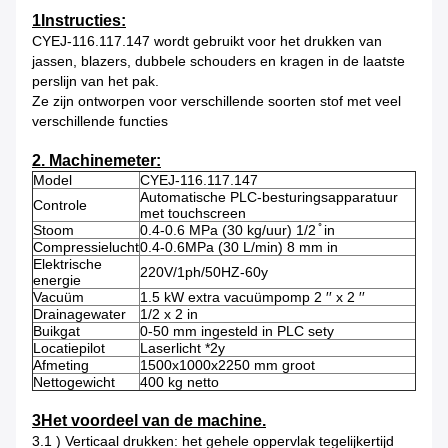
1Instructies:
CYEJ-116.117.147 wordt gebruikt voor het drukken van
jassen, blazers, dubbele schouders en kragen in de laatste
perslijn van het pak.
Ze zijn ontworpen voor verschillende soorten stof met veel
verschillende functies
2. Machinemeter:
Model
CYEJ-116.117.147
Automatische PLC-besturingsapparatuur
Controle
met touchscreen
Stoom
0.4-0.6 MPa (30 kg/uur) 1/2 ̊ in
Compressielucht
0.4-0.6MPa (30 L/min) 8 mm in
Elektrische
220V/1ph/50HZ-60y
energie
Vacuüm
1.5 kW extra vacuümpomp 2 ′′ x 2 ′′
Drainagewater
1/2 x 2 in
Buikgat
0-50 mm ingesteld in PLC sety
Locatiepilot
Laserlicht *2y
Afmeting
1500x1000x2250 mm groot
Nettogewicht
400 kg netto
3Het voordeel van de machine.
3.1 ) Verticaal drukken: het gehele oppervlak tegelijkertijd