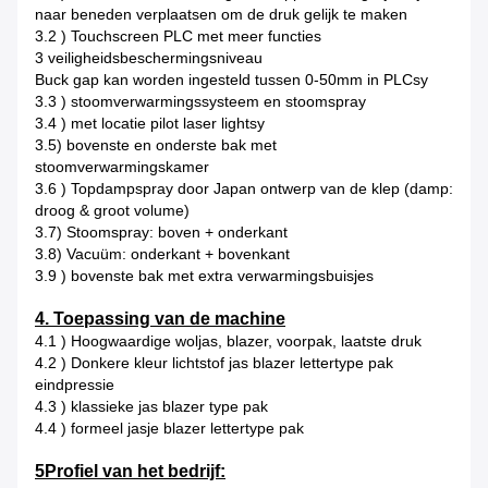
naar beneden verplaatsen om de druk gelijk te maken
3.2 ) Touchscreen PLC met meer functies
3 veiligheidsbeschermingsniveau
Buck gap kan worden ingesteld tussen 0-50mm in PLCsy
3.3 ) stoomverwarmingssysteem en stoomspray
3.4 ) met locatie pilot laser lightsy
3.5) bovenste en onderste bak met
stoomverwarmingskamer
3.6 ) Topdampspray door Japan ontwerp van de klep (damp:
droog & groot volume)
3.7) Stoomspray: boven + onderkant
3.8) Vacuüm: onderkant + bovenkant
3.9 ) bovenste bak met extra verwarmingsbuisjes
4. Toepassing van de machine
4.1 ) Hoogwaardige woljas, blazer, voorpak, laatste druk
4.2 ) Donkere kleur lichtstof jas blazer lettertype pak
eindpressie
4.3 ) klassieke jas blazer type pak
4.4 ) formeel jasje blazer lettertype pak
5Profiel van het bedrijf: