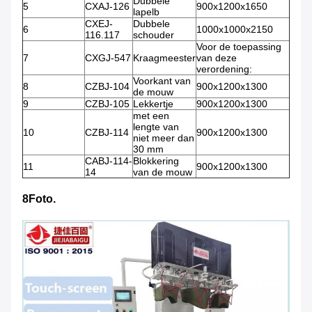
Dubbele
5
CXAJ-126
900x1200x1650
lapelb
CXEJ-
Dubbele
6
1000x1000x2150
116.117
schouder
Voor de toepassing
7
CXGJ-547
Kraagmeester
van deze
verordening:
Voorkant van
8
CZBJ-104
900x1200x1300
de mouw
9
CZBJ-105
Lekkertje
900x1200x1300
met een
lengte van
10
CZBJ-114
900x1200x1300
niet meer dan
30 mm
CABJ-114-
Blokkering
11
900x1200x1300
14
van de mouw
8Foto.