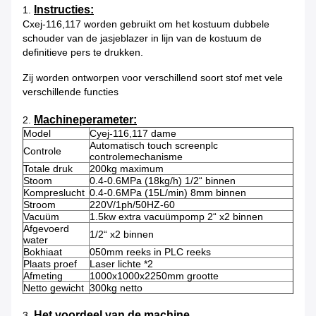
Instructies:
1.
Cxej-116,117 worden gebruikt om het kostuum dubbele
schouder van de jasjeblazer in lijn van de kostuum de
definitieve pers te drukken.
Zij worden ontworpen voor verschillend soort stof met vele
verschillende functies
Machineperameter:
2.
Model
Cyej-116,117 dame
Automatisch touch screenplc
Controle
controlemechanisme
Totale druk
200kg maximum
Stoom
0.4-0.6MPa (18kg/h) 1/2“ binnen
Kompreslucht
0.4-0.6MPa (15L/min) 8mm binnen
Stroom
220V/1ph/50HZ-60
Vacuüm
1.5kw extra vacuümpomp 2“ x2 binnen
Afgevoerd
1/2“ x2 binnen
water
Bokhiaat
050mm reeks in PLC reeks
Plaats proef
Laser lichte *2
Afmeting
1000x1000x2250mm grootte
Netto gewicht
300kg netto
Het voordeel van de machine
3.