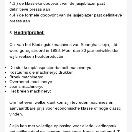
4.3 ) de klassieke doopvont van de jasjeblazer past
definitieve presss aan
4.4 ) de formele doopvont van de jasjeblazer past definitieve
presss aan
Bedrijfprofiel:
5.
Co. van het Kledingstukmachines van Shanghai Jiejia, Ltd
werd geregistreerd in 1998. Meer dan 20 jaar ontwikkelden
wij 5 reeksen hoofdproducten:
De stof krimpt/inspecteert/smelt machineryc
Kostuums die machineryc drukken
Broek machineryc
Overhemd machineryc
Jeans machineryc
Het breien machineryc
Om het even welke klant kon zijn tevreden machines en
aanvaardbare prijs voor economische klasse of hoge classc
vinden.
Jiejia kon met volledige oplossing voor allerlei kledingstuk
het strijken doel als leveren: kostuums, broek, overhemd, T-