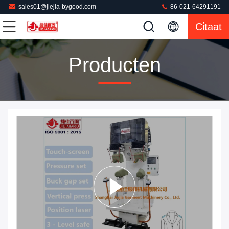
sales01@jiejia-bygood.com
86-021-64291191
Citaat
Producten