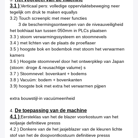
3.1 )
Verticaal pers: volledige oppervlaktebeweging neer
tegelijk om druk te maken equallys
3.2) Touch screenplc met meer functies
3 de beschermingsontwerpen van de niveauveiligheid
het bokhiaat kan tussen 050mm in PLCs plaatsen
3.3 ) stoom verwarmingssysteem en stoomnevels
3.4 ) met lichten van de plaats de proeflaser
3.5 ) hoogste bok en bodembok met stoom het verwarmen
kamers
3.6 ) Hoogste stoomnevel door het ontwerpklep van Japan
(stoom: droge & reusachtige valume) s
3.7 ) Stoomnevel: bovenkant + bodems
3.8 ) Vacuüm: bodem + bovenkanten
3.9) hoogste bok met extra het verwarmen pijpen
extra bouwstijl-in vacuümeenheid
De toepassing van de machine
4.
4.1 )
Eersteklas van het de blazer voorkostuum van het
woljasje definitieve presss
4.2 ) Donkere van de het jasjeblazer van de kleuren lichte
stof van het de doopvontkostuum definitieve presss