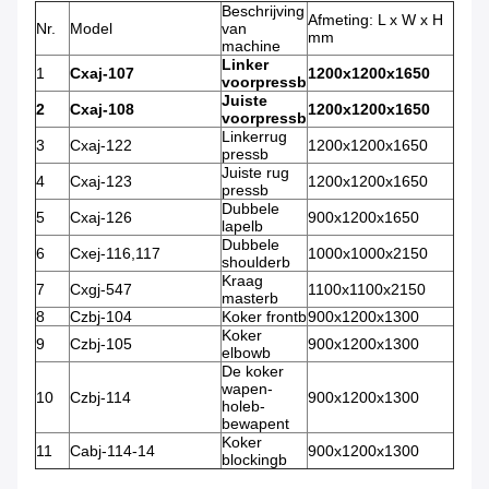
Beschrijving
Afmeting: L x W x H
Nr.
Model
van
mm
machine
Linker
1
Cxaj-107
1200x1200x1650
voorpressb
Juiste
2
Cxaj-108
1200x1200x1650
voorpressb
Linkerrug
3
Cxaj-122
1200x1200x1650
pressb
Juiste rug
4
Cxaj-123
1200x1200x1650
pressb
Dubbele
5
Cxaj-126
900x1200x1650
lapelb
Dubbele
6
Cxej-116,117
1000x1000x2150
shoulderb
Kraag
7
Cxgj-547
1100x1100x2150
masterb
8
Czbj-104
Koker frontb
900x1200x1300
Koker
9
Czbj-105
900x1200x1300
elbowb
De koker
wapen-
10
Czbj-114
900x1200x1300
holeb-
bewapent
Koker
11
Cabj-114-14
900x1200x1300
blockingb