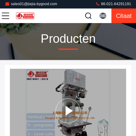
sales01@jiejia-bygood.com
86-021-64291191
Citaat
Producten