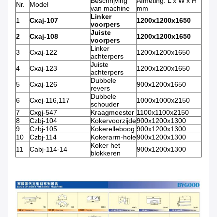
Beschrijving
Afmeting: L x W x H
Nr.
Model
van machine
mm
Linker
1
Cxaj-107
1200x1200x1650
voorpers
Juiste
2
Cxaj-108
1200x1200x1650
voorpers
Linker
3
Cxaj-122
1200x1200x1650
achterpers
Juiste
4
Cxaj-123
1200x1200x1650
achterpers
Dubbele
5
Cxaj-126
900x1200x1650
revers
Dubbele
6
Cxej-116,117
1000x1000x2150
schouder
7
Cxgj-547
Kraagmeester
1100x1100x2150
8
Czbj-104
Kokervoorzijde
900x1200x1300
9
Czbj-105
Kokerelleboog
900x1200x1300
10
Czbj-114
Kokerarm-hole
900x1200x1300
Koker het
11
Cabj-114-14
900x1200x1300
blokkeren