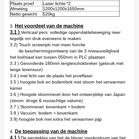
Plaats proef
Laser lichte *2
Afmeting
1200x1200x1650mm
Netto gewicht
520kg
Het voordeel van de machine
3.
3.1 )
Verticaal pers: volledige oppervlaktebeweging neer
tegelijk om druk eveneens te maken
3.2) Touch screenplc met meer functie
de beschermingsontwerp van de 3 niveauveiligheid
het bokhiaat kan tussen 050mm in PLC plaatsen
3.3 ) Gevorderde 180mm lengteschokbreker (gebruik met
lange levensuur)
3.4 ) met licht van de plaats het proeflaser
3.5 ) hoogste bok en bodembok met stoom het verwarmen
kamer
3.6 ) Hoogste stoomnevel door het ontwerpklep van Japan
(stoom: droge & reusachtige valume)
3.7 ) Stoomnevel: bovenkant + bodem
3.8 ) Vacuüm: bodem + bovenkant
3.9) hoogste bok met extra het verwarmen pijp
De toepassing van de machine
4.
4.1 )
De eersteklas van het de blazer voorkostuum van het