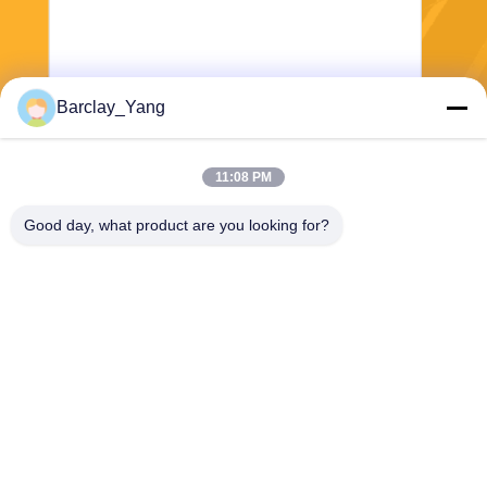
Barclay_Yang
Stuur
11:08 PM
Good day, what product are you looking for?
Shanghai Jiejia Garment Machinery Co
.,ltd
sales01@jiejia-bygood.com
86-021-64291191
Buildiing 6#, Nr 2759 Shend
u-Road Shanghai China