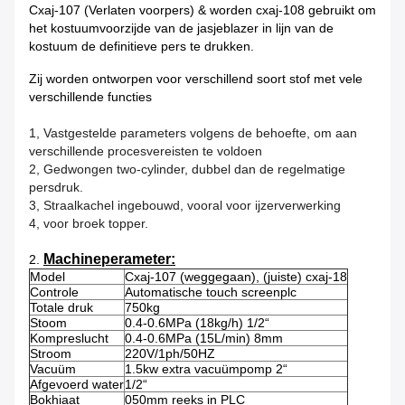
Cxaj-107 (Verlaten voorpers) & worden cxaj-108 gebruikt om
het kostuumvoorzijde van de jasjeblazer in lijn van de
kostuum de definitieve pers te drukken.
Zij worden ontworpen voor verschillend soort stof met vele
verschillende functies
1, Vastgestelde parameters volgens de behoefte, om aan
verschillende procesvereisten te voldoen
2, Gedwongen two-cylinder, dubbel dan de regelmatige
persdruk.
3, Straalkachel ingebouwd, vooral voor ijzerverwerking
4, voor broek topper.
Machineperameter:
2.
Model
Cxaj-107 (weggegaan), (juiste) cxaj-18
Controle
Automatische touch screenplc
Totale druk
750kg
Stoom
0.4-0.6MPa (18kg/h) 1/2“
Kompreslucht
0.4-0.6MPa (15L/min) 8mm
Stroom
220V/1ph/50HZ
Vacuüm
1.5kw extra vacuümpomp 2“
Afgevoerd water
1/2“
Bokhiaat
050mm reeks in PLC