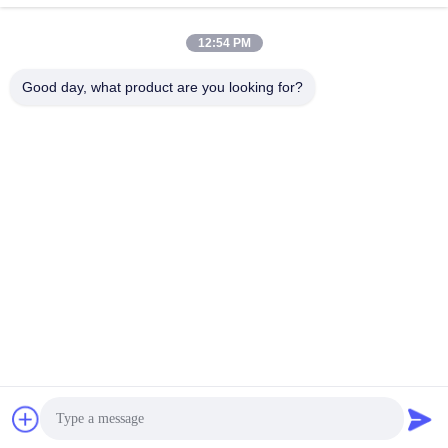
Stuur
12:54 PM
Good day, what product are you looking for?
Shanghai Jiejia Garment Machinery Co
.,ltd
sales01@jiejia-bygood.com
86-021-64291191
Buildiing 6#, Nr 2759 Shend
u-Road Shanghai China
China Goede Kwaliteit Kledings Dringende Machine Auteursrecht © 2026
shanghai jiejia garment machinery co .,ltd Alle rechten voorbehouden.