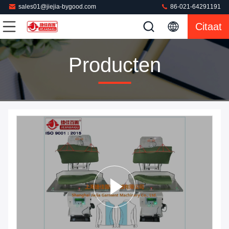
sales01@jiejia-bygood.com
86-021-64291191
Citaat
Producten