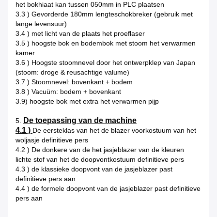
het bokhiaat kan tussen 050mm in PLC plaatsen
3.3 ) Gevorderde 180mm lengteschokbreker (gebruik met
lange levensuur)
3.4 ) met licht van de plaats het proeflaser
3.5 ) hoogste bok en bodembok met stoom het verwarmen
kamer
3.6 ) Hoogste stoomnevel door het ontwerpklep van Japan
(stoom: droge & reusachtige valume)
3.7 ) Stoomnevel: bovenkant + bodem
3.8 ) Vacuüm: bodem + bovenkant
3.9) hoogste bok met extra het verwarmen pijp
De toepassing van de machine
5.
4.1 )
De eersteklas van het de blazer voorkostuum van het
woljasje definitieve pers
4.2 ) De donkere van de het jasjeblazer van de kleuren
lichte stof van het de doopvontkostuum definitieve pers
4.3 ) de klassieke doopvont van de jasjeblazer past
definitieve pers aan
4.4 ) de formele doopvont van de jasjeblazer past definitieve
pers aan