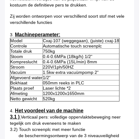
kostuum de definitieve pers te drukken.
Zij worden ontworpen voor verschillend soort stof met vele
verschillende functies
Machineperameter:
3.
Model
Cxaj-107 (weggegaan), (juiste) cxaj-18
Controle
Automatische touch screenplc
Totale druk
750kg
Stoom
0.4-0.6MPa (18kg/h) 1/2“
Kompreslucht
0.4-0.6MPa (15L/min) 8mm
Stroom
220V/1ph/50HZ
Vacuüm
1.5kw extra vacuümpomp 2“
Afgevoerd water
1/2“
Bokhiaat
050mm reeks in PLC
Plaats proef
Laser lichte *2
Afmeting
1200x1200x1650mm
Netto gewicht
520kg
Het voordeel van de machine
4.
3.1 )
Verticaal pers: volledige oppervlaktebeweging neer
tegelijk om druk eveneens te maken
3.2) Touch screenplc met meer functie
de beschermingsontwerp van de 3 niveauveiligheid