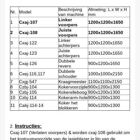
Beschrijving
Afmeting: L x W x H
Nr.
Model
van machine
mm
Linker
1
Cxaj-107
1200x1200x1650
voorpers
Juiste
2
Cxaj-108
1200x1200x1650
voorpers
Linker
3
Cxaj-122
1200x1200x1650
achterpers
Juiste
4
Cxaj-123
1200x1200x1650
achterpers
Dubbele
5
Cxaj-126
900x1200x1650
revers
Dubbele
6
Cxej-116,117
1000x1000x2150
schouder
7
Cxgj-547
Kraagmeester
1100x1100x2150
8
Czbj-104
Kokervoorzijde
900x1200x1300
9
Czbj-105
Kokerelleboog
900x1200x1300
10
Czbj-114
Kokerarm-hole
900x1200x1300
Koker het
11
Cabj-114-14
900x1200x1300
blokkeren
Instructies:
2.
Cxaj-107 (Verlaten voorpers) & worden cxaj-108 gebruikt om
het kostuumvoorzijde van de jasjeblazer in lijn van de