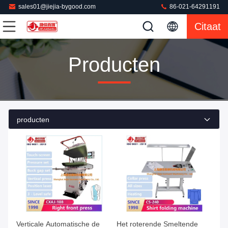
sales01@jiejia-bygood.com
86-021-64291191
Citaat
Producten
producten
Verticale Automatische de
Het roterende Smeltende