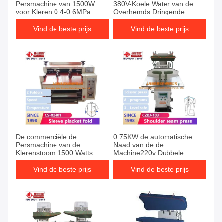
Persmachine van 1500W
380V-Koele Water van de
voor Kleren 0.4-0.6MPa
Overhemds Dringende
Machine
Vind de beste prijs
Vind de beste prijs
De commerciële de
0.75KW de automatische
Persmachine van de
Naad van de de
Klerenstoom 1500 Watts
Machine220v Dubbele
verdubbelt Revers
Schouder van de Doekpers
Vind de beste prijs
Vind de beste prijs