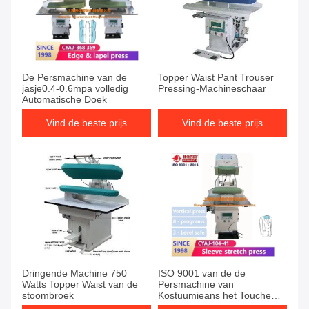
De Persmachine van de
Topper Waist Pant Trouser
jasje0.4-0.6mpa volledig
Pressing-Machineschaar
Automatische Doek
Vind de beste prijs
Vind de beste prijs
Dringende Machine 750
ISO 9001 van de de
Watts Topper Waist van de
Persmachine van
stoombroek
Kostuumjeans het Touche
screenplc Dubbele Revers