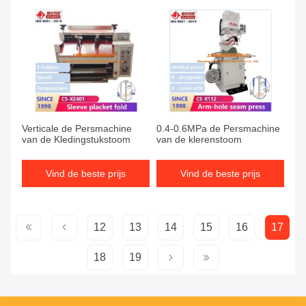
Verticale de Persmachine
0.4-0.6MPa de Persmachine
van de Kledingstukstoom
van de klerenstoom
Vind de beste prijs
Vind de beste prijs
12
13
14
15
16
17
18
19