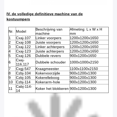
IV. de volledige definitieve machine van de
kostuumpers
Beschrijving van
Afmeting: L x W x H
Nr.
Model
machine
mm
1
Cxaj-107
Linker voorpers
1200x1200x1650
2
Cxaj-108
Juiste voorpers
1200x1200x1650
3
Cxaj-122
Linker achterpers
1200x1200x1650
4
Cxaj-123
Juiste achterpers
1200x1200x1650
5
Cxaj-126
Dubbele revers
900x1200x1650
Cxej-
6
Dubbele schouder
1000x1000x2150
116,117
7
Cxgj-547
Kraagmeester
1100x1100x2150
8
Czbj-104
Kokervoorzijde
900x1200x1300
9
Czbj-105
Kokerelleboog
900x1200x1300
10
Czbj-114
Kokerarm-hole
900x1200x1300
Cabj-114-
11
Koker het blokkeren
900x1200x1300
14