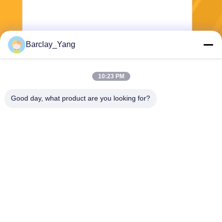
Barclay_Yang
Stuur
10:23 PM
Good day, what product are you looking for?
Shanghai Jiejia Garment Machinery Co
.,ltd
sales01@jiejia-bygood.com
86-021-64291191
Buildiing 6#, Nr 2759 Shend
u-Road Shanghai China