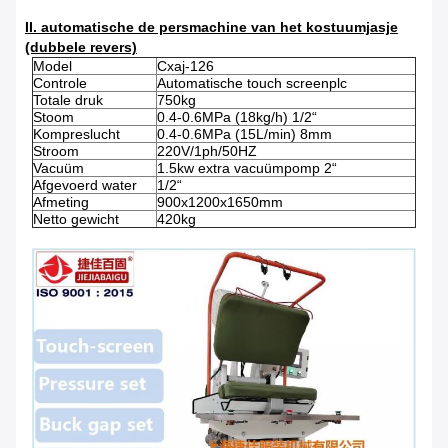
II. automatische de persmachine van het kostuumjasje
(dubbele revers)
Model
Cxaj-126
Controle
Automatische touch screenplc
Totale druk
750kg
Stoom
0.4-0.6MPa (18kg/h) 1/2“
Kompreslucht
0.4-0.6MPa (15L/min) 8mm
Stroom
220V/1ph/50HZ
Vacuüm
1.5kw extra vacuümpomp 2“
Afgevoerd water
1/2“
Afmeting
900x1200x1650mm
Netto gewicht
420kg