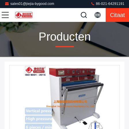
sales01@jiejia-bygood.com
86-021-64291191
Citaat
Producten