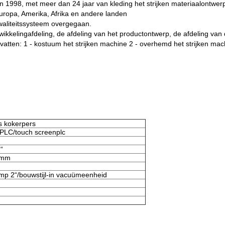
in 1998, met meer dan 24 jaar van kleding het strijken materiaalontwer
Europa, Amerika, Afrika en andere landen
kwaliteitssysteem overgegaan.
ntwikkelingafdeling, de afdeling van het productontwerp, de afdeling v
vatten: 1 - kostuum het strijken machine 2 - overhemd het strijken mac
s kokerpers
PLC/touch screenplc
“
8mm
p 2“/bouwstijl-in vacuümeenheid