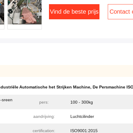
Vind de beste prijs
Contact
ndustriële Automatische het Strijken Machine
,
De Persmachine IS
-sreen
pers:
100 - 300kg
aandrijving:
Luchtcilinder
certification:
ISO9001:2015