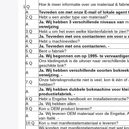
Hoe ik meer informatie over uw materiaal & fabrie
1.Q
A
Tevreden om met onze E-mail of lokale agent t
2.Q
Hebt u een ander type van materiaal?
Ja. Wij hebben 3 verschillende niveaus van
ma
A
verwijzing
3.Q
Hebt u om het even welke klantenfabriek te zien?
A
Ja. Tevreden met ons contacteren om voor u d
4.Q
Hebt u machinevideo?
A
Ja. Tevreden met ons contacteren. -
5.Q
Bent u fabriek?
A
Ja. Wij begonnen om op 1995- te vervaardige
Ons kledingstuk is de uitvoer naar verschillende 
6.Q
geschikte bok?
Ja. Wij hebben verschillende soorten bokree
A
verwijzing. -
Onze fabrieksproductie niet is veel, kon ik één o
7.Q
hebben?
Ja. Wij hebben dubbele bokmachine voor kle
A
productiefabriek. -
8.Q
Hebt u Engelse handboek en installatieinstructie?
A
Ja. Wij hebben allen. -
9.Q
Kon u OEM product leveren?
Ja. Wij leveren OEM materiaal voor de Engelse, 
A
van Italië. -
10.Q
Kon u met manifestatiemateriaal e leveren?
Wij konden met manifestatiemateriaal met wat kos