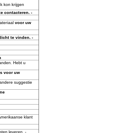
k kon krijgen
e contacteren. -
teriaal
voor uw
icht te vinden. -
n
landen. Hebt u
ks voor uw
f andere suggestie
ine
Amerikaanse klant
ten leveren. -