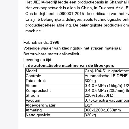
Het JIEJIA-bedrijf legde een productiebasis in Shanghai 
Het verkoopnetwerk is allen in China, in Zuidoost-Azië, 
Ons bedrijf heeft is090001-2015-de certificatie van het 
Er zijn 5 belangrijke afdelingen, zoals technologische o
productiebeheer afdeling. De belangrijkste producten om
machine.
Fabriek sinds: 1998
Volledige waaier van kledingstuk het strijken materiaal
Betrouwbare materiaalkwaliteit
Levering op tijd
II. de automatische machine van de Broekpers
Model
Czbj-104-51 nightclothe
Controle
Automatische LEIDENE 
Totale druk
300kg
Stoom
0.4-0.6MPa (15kg/h) 1/2
Kompreslucht
0.4-0.6MPa (20L/min) 
Stroom
220V/1ph/50HZ
Vacuüm
0.75kw extra vacuümpom
Afgevoerd water
1/2“
Afmeting
900x1200x1650mm
Netto gewicht
320kg