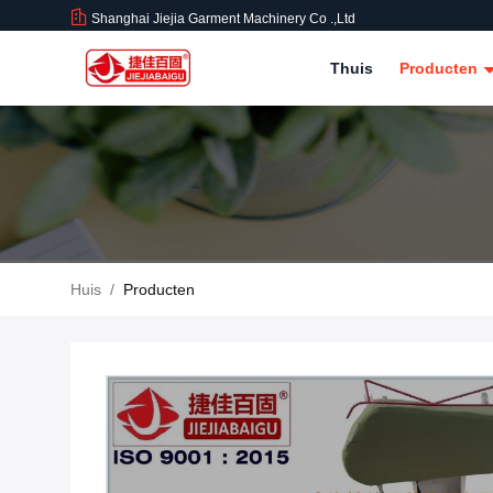
Shanghai Jiejia Garment Machinery Co .,ltd
Thuis
Producten
Huis
/
Producten