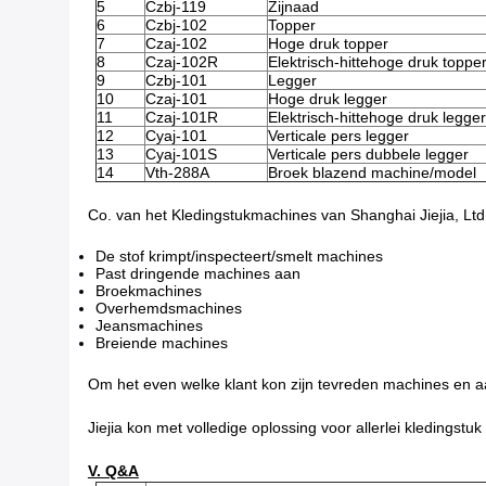
5
Czbj-119
Zijnaad
6
Czbj-102
Topper
7
Czaj-102
Hoge druk topper
8
Czaj-102R
Elektrisch-hittehoge druk toppe
9
Czbj-101
Legger
10
Czaj-101
Hoge druk legger
11
Czaj-101R
Elektrisch-hittehoge druk legger
12
Cyaj-101
Verticale pers legger
13
Cyaj-101S
Verticale pers dubbele legger
14
Vth-288A
Broek blazend machine/model
Co. van het Kledingstukmachines van Shanghai Jiejia, Ltd
De stof krimpt/inspecteert/smelt machines
Past dringende machines aan
Broekmachines
Overhemdsmachines
Jeansmachines
Breiende machines
Om het even welke klant kon zijn tevreden machines en a
Jiejia kon met volledige oplossing voor allerlei kledingstuk
V. Q&A