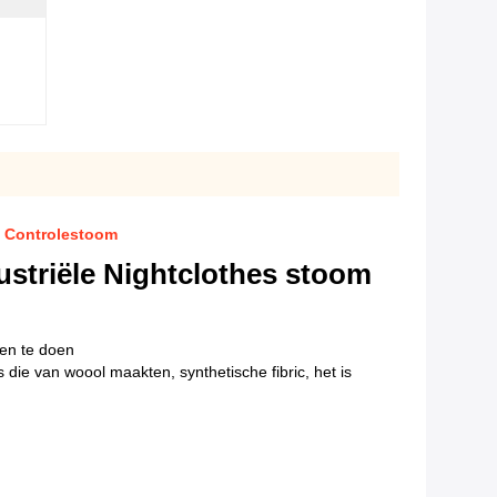
C Controlestoom
striële Nightclothes stoom
ren te doen
ie van woool maakten, synthetische fibric, het is