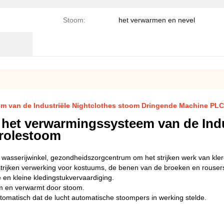
Stoom:
het verwarmen en nevel
m van de Industriële Nightclothes stoom Dringende Machine PL
het verwarmingssysteem van de Indu
rolestoom
e wasserijwinkel, gezondheidszorgcentrum om het strijken werk van kle
rijken verwerking voor kostuums, de benen van de broeken en rousers d
en kleine kledingstukvervaardiging.
m en verwarmt door stoom.
omatisch dat de lucht automatische stoompers in werking stelde.