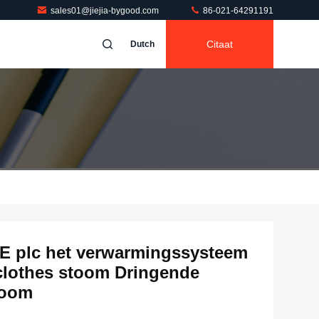
sales01@jiejia-bygood.com
86-021-64291191
Citaat
Dutch
E plc het verwarmingssysteem
tclothes stoom Dringende
toom