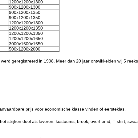
1200x1200x1300
900x1200x1300
900x1200x1350
r
900x1200x1350
1200x1200x1300
1200x1200x1350
1200x1200x1350
1200x1200x1650
3000x1600x1650
500x1200x2000
 werd geregistreerd in 1998. Meer dan 20 jaar ontwikkelden wij 5 reek
anvaardbare prijs voor economische klasse vinden of eersteklas.
 het strijken doel als leveren: kostuums, broek, overhemd, T-shirt, sweat