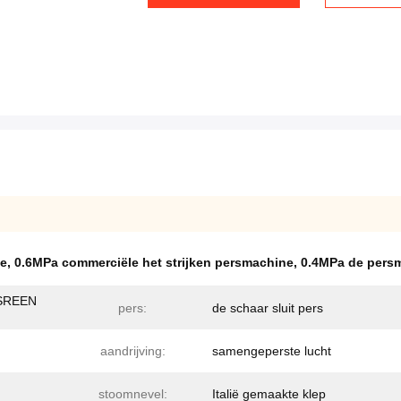
ne
,
0.6MPa commerciële het strijken persmachine
,
0.4MPa de pers
SREEN
pers:
de schaar sluit pers
aandrijving:
samengeperste lucht
stoomnevel:
Italië gemaakte klep