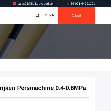
sales01@jiejia-bygood.com
86-021-64291191
Citaat
Dutch
rijken Persmachine 0.4-0.6MPa