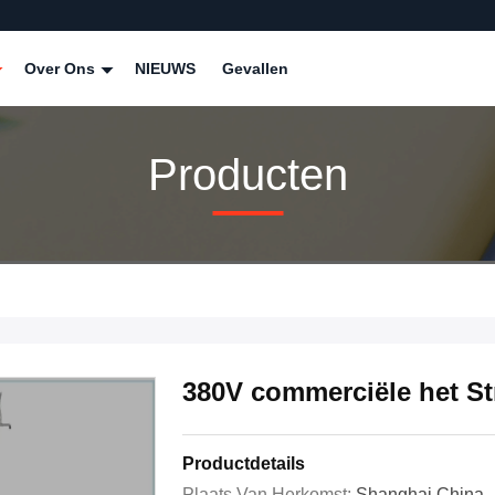
Over Ons
NIEUWS
Gevallen
Producten
380V commerciële het St
Productdetails
Plaats Van Herkomst:
Shanghai China