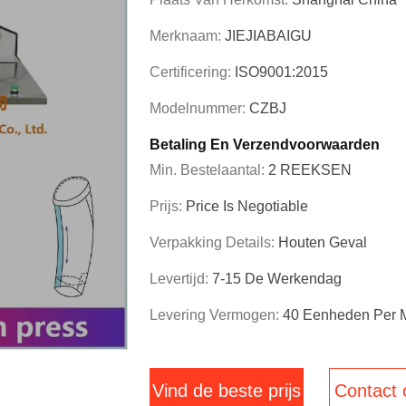
Merknaam:
JIEJIABAIGU
Certificering:
ISO9001:2015
Modelnummer:
CZBJ
Betaling En Verzendvoorwaarden
Min. Bestelaantal:
2 REEKSEN
Prijs:
Price Is Negotiable
Verpakking Details:
Houten Geval
Levertijd:
7-15 De Werkendag
Levering Vermogen:
40 Eenheden Per 
Vind de beste prijs
Contact