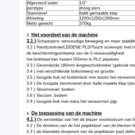
Afgevoerd water
1/2“
perstype
droog pers
Stamnevel
Italië gemaakte klep
Afmeting
1200x1200x1300mm
Netto gewicht
370kg
Het voordeel van de machine
3.
3.1 )
Schaarpers: eenvoudige beweging en meer stabilite
3.2 ) Handcontrole/LEIDENE PLD/Touch screenplc met m
de beschermingsontwerp van de 3 niveauveiligheid
het bokhiaat kan tussen 050mm in PLC plaatsen
3.3 ) Gevorderde 180mm lengteschokbreker (gebruik me
3.4 ) met verschillende bokontwerp en grootte
3.5 ) hoogste bok en bodembok met stoom het verwarm
3.6 ) De hoogste stoomnevel door Italië maakte klep (s
3.7 ) Stoomnevel: bodem
3.8 ) Vacuüm: bodem
3.9 ) hoogste bok met extra het verwarmen pijp
De toepassing van de machine
4.
4.1 )
De eersteklas van het de blazer voorkostuum van he
4.2 ) De donkere van de het jasjeblazer van de kleuren l
4.3 ) de klassieke doopvont van de jasjeblazer past defin