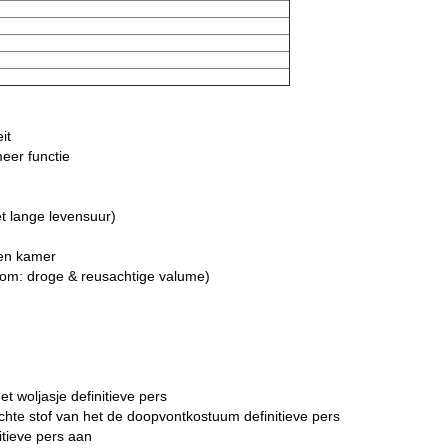
it
eer functie
t lange levensuur)
en kamer
toom: droge & reusachtige valume)
t woljasje definitieve pers
ichte stof van het de doopvontkostuum definitieve pers
itieve pers aan