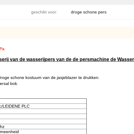
geschikt voor:
droge schone pers
MPa
rij van de wasserijpers van de de persmachine de Wasser
roge schone kostuum van de jasjeblazer te drukken.
ersal bok.
lc/LEIDENE PLC
0hz
uümeenheid