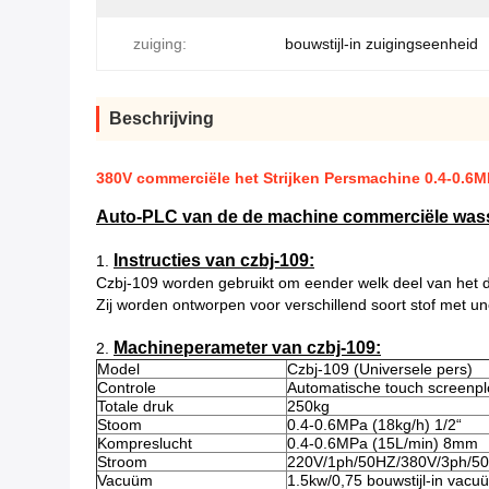
zuiging:
bouwstijl-in zuigingseenheid
Beschrijving
380V commerciële het Strijken Persmachine 0.4-0.6
Auto-PLC van de de machine commerciële wasse
Instructies van czbj-109:
1.
Czbj-109 worden gebruikt om eender welk deel van het d
Zij worden ontworpen voor verschillend soort stof met un
Machineperameter van czbj-109:
2.
Model
Czbj-109 (Universele pers)
Controle
Automatische touch screenp
Totale druk
250kg
Stoom
0.4-0.6MPa (18kg/h) 1/2“
Kompreslucht
0.4-0.6MPa (15L/min) 8mm
Stroom
220V/1ph/50HZ/380V/3ph/5
Vacuüm
1.5kw/0,75 bouwstijl-in vac