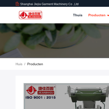
Shanghai Jiejia Garment Machinery Co .,ltd
Thuis
Producten
Huis
/
Producten