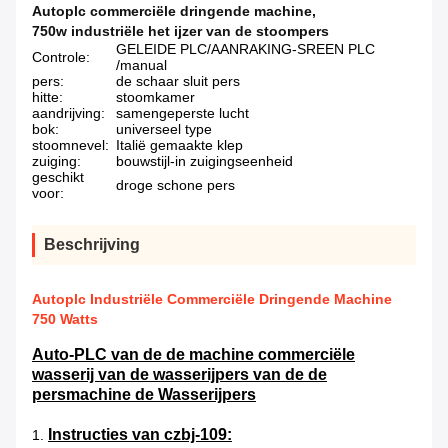
Autoplc commerciële dringende machine
,
750w industriële het ijzer van de stoompers
GELEIDE PLC/AANRAKING-SREEN PLC
Controle:
/manual
pers:
de schaar sluit pers
hitte:
stoomkamer
aandrijving:
samengeperste lucht
bok:
universeel type
stoomnevel:
Italië gemaakte klep
zuiging:
bouwstijl-in zuigingseenheid
geschikt
droge schone pers
voor:
Beschrijving
Autoplc Industriële Commerciële Dringende Machine
750 Watts
Auto-PLC van de de machine commerciële
wasserij van de wasserijpers van de de
persmachine de Wasserijpers
Instructies van czbj-109:
1.