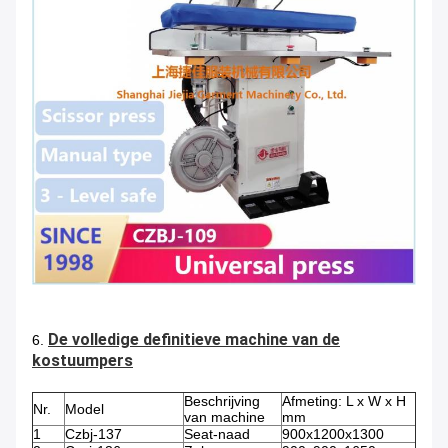
De volledige definitieve machine van de
6.
kostuumpers
Beschrijving
Afmeting: L x W x H
Nr.
Model
van machine
mm
1
Czbj-137
Seat-naad
900x1200x1300