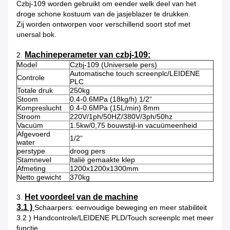
Czbj-109 worden gebruikt om eender welk deel van het
droge schone kostuum van de jasjeblazer te drukken.
Zij worden ontworpen voor verschillend soort stof met
unersal bok.
Machineperameter van czbj-109:
2.
Model
Czbj-109 (Universele pers)
Automatische touch screenplc/LEIDENE
Controle
PLC
Totale druk
250kg
Stoom
0.4-0.6MPa (18kg/h) 1/2“
Kompreslucht
0.4-0.6MPa (15L/min) 8mm
Stroom
220V/1ph/50HZ/380V/3ph/50hz
Vacuüm
1.5kw/0,75 bouwstijl-in vacuümeenheid
Afgevoerd
1/2“
water
perstype
droog pers
Stamnevel
Italië gemaakte klep
Afmeting
1200x1200x1300mm
Netto gewicht
370kg
Het voordeel van de machine
3.
3.1 )
Schaarpers: eenvoudige beweging en meer stabiliteit
3.2 ) Handcontrole/LEIDENE PLD/Touch screenplc met meer
functie