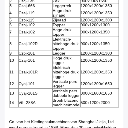
2
Czcj-136
Zak
900x900x1650
3
Czaj-666
Leggerrek
1200x1200x1350
Hoge druk
4
Czaj-119
1200x1200x1350
zijnaad
5
Czbj-119
Zijnaad
1200x1200x1300
6
Czbj-102
Topper
900x1200x1300
Hoge druk
7
Czaj-102
900x1200x1350
topper
Elektrisch-
8
Czaj-102R
hittehoge druk
900x1200x1350
topper
9
Czbj-101
Legger
1200x1200x1300
Hoge druk
10
Czaj-101
1200x1200x1350
legger
Elektrisch-
11
Czaj-101R
hittehoge druk
1200x1200x1350
legger
Verticale pers
12
Cyaj-101
1200x1200x1650
legger
Verticale pers
13
Cyaj-101S
3000x1600x1650
dubbele legger
Broek blazend
14
Vth-288A
500x1200x2000
machine/model
Co. van het Kledingstukmachines van Shanghai Jiejia, Ltd
werd geregistreerd in 1998. Meer dan 20 jaar ontwikkelden