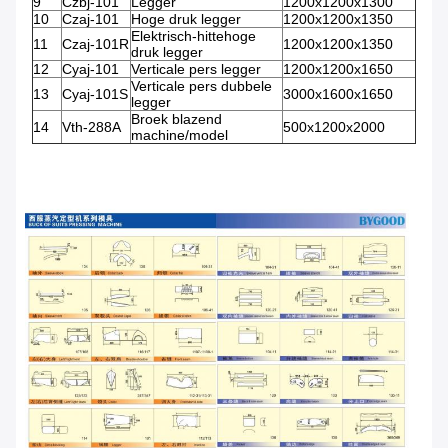
9
Czbj-101
Legger
1200x1200x1300
10
Czaj-101
Hoge druk legger
1200x1200x1350
Elektrisch-hittehoge
11
Czaj-101R
1200x1200x1350
druk legger
12
Cyaj-101
Verticale pers legger
1200x1200x1650
Verticale pers dubbele
13
Cyaj-101S
3000x1600x1650
legger
Broek blazend
14
Vth-288A
500x1200x2000
machine/model