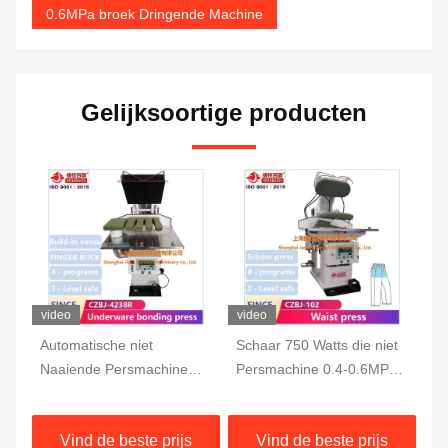
0.6MPa broek Dringende Machine
Gelijksoortige producten
video
video
vi
Automatische niet
Schaar 750 Watts die niet
75
Naaiende Persmachine
Persmachine 0.4-0.6MPa
Pe
0.4-0.6MPa
naaien
na
Vind de beste prijs
Vind de beste prijs