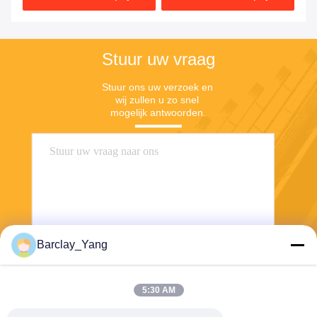
Stuur uw vraag
Stuur ons uw verzoek en 
wij zullen u zo snel 
mogelijk antwoorden.
Barclay_Yang
Stuur
5:30 AM