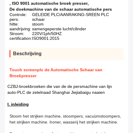
,
ISO 9001 automatische broek presser
,
De doekmachine van de schaar automatische pers
Controle:
GELEIDE PLC/AANRAKING-SREEN PLC
pers:
schaar
hitte:
stoom
aandrijving:
samengeperste lucht/cilinder
Stroom:
220V/1ph/50HZ
certification:
ISO9001:2015
Beschrijving
Touch screenplc de Automatische Schaar van
Broekpresser
CZBJ-broekbroeken die van de de persmachine van lijn
auto-PLC de zetelnaad Shanghai Jiejiabaigu naaien
I. inleiding
Stoom het strijken machine, stoompers, vacuümstoompers,
het strijken machine. Ironer, wasserij het strijken machine.