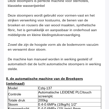
Deze stoompers is perfecte machine voor sterhotels,
klassieke wasserijwinkel
Deze stoompers wordt gebruikt voor vormen-vast en het
strijken verwerking voor kostuums, de benen van de
broeken en rousers die van woool maakten, synthetische
fibric, het is gemakkelijk en aanpasbaar in onderhoud aan
middelgrote en kleine kledingstukvervaardiging.
Zowel die zijn de hoogste vorm als de bodemvorm vacuüm
en verwarmt door stoom.
De machine kan manueel worden in werking gesteld of
automatisch dat de lucht automatische stoompers in werking
stelde.
II. de automatische machine van de Broekpers
(zetelnaad)
Model
Czbj-137
Automatische LEIDENE PLC/touch
Controle
screenplc
Totale druk
200kg
Stoom
0.4-0.6MPa (18kg/h) 1/2“
Kompreslucht
0.4-0.6MPa (15L/min) 8mm