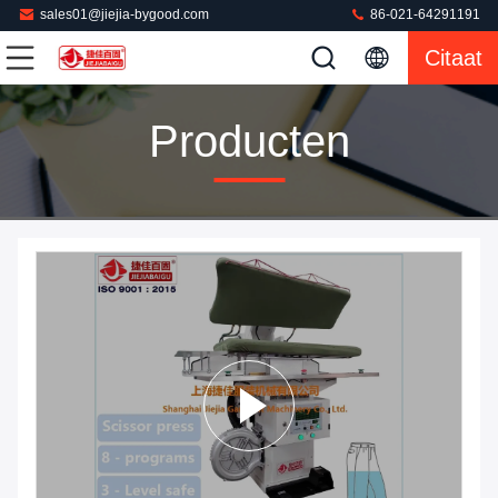
sales01@jiejia-bygood.com
86-021-64291191
Citaat
Producten