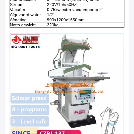
Stroom
220V/1ph/50HZ
Vacuüm
0.75kw extra vacuümpomp 2“
Afgevoerd water
1/2“
Afmeting
900x1200x1650mm
Netto gewicht
320kg