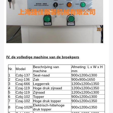
IV. de volledige machine van de broekpers
Beschrijving van
Afmeting: L x W x H
Nr.
Model
machine
mm
1
Czbj-137
Seat-naad
900x1200x1300
2
Czcj-136
Zak
900x900x1650
3
Czaj-666
Leggerrek
1200x1200x1350
4
Czaj-119
Hoge druk zijnaad
1200x1200x1350
5
Czbj-119
Zijnaad
1200x1200x1300
6
Czbj-102
Topper
900x1200x1300
7
Czaj-102
Hoge druk topper
900x1200x1350
Elektrisch-hittehoge
8
Czaj-102R
900x1200x1350
druk topper