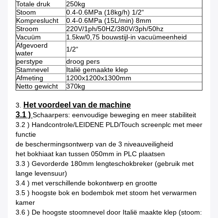
Totale druk
250kg
Stoom
0.4-0.6MPa (18kg/h) 1/2“
Kompreslucht
0.4-0.6MPa (15L/min) 8mm
Stroom
220V/1ph/50HZ/380V/3ph/50hz
Vacuüm
1.5kw/0,75 bouwstijl-in vacuümeenheid
Afgevoerd
1/2“
water
perstype
droog pers
Stamnevel
Italië gemaakte klep
Afmeting
1200x1200x1300mm
Netto gewicht
370kg
Het voordeel van de machine
3.
3.1 )
Schaarpers: eenvoudige beweging en meer stabiliteit
3.2 ) Handcontrole/LEIDENE PLD/Touch screenplc met meer
functie
de beschermingsontwerp van de 3 niveauveiligheid
het bokhiaat kan tussen 050mm in PLC plaatsen
3.3 ) Gevorderde 180mm lengteschokbreker (gebruik met
lange levensuur)
3.4 ) met verschillende bokontwerp en grootte
3.5 ) hoogste bok en bodembok met stoom het verwarmen
kamer
3.6 ) De hoogste stoomnevel door Italië maakte klep (stoom: