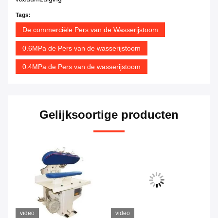
Tags:
De commerciële Pers van de Wasserijstoom
0.6MPa de Pers van de wasserijstoom
0.4MPa de Pers van de wasserijstoom
Gelijksoortige producten
video
video
vi