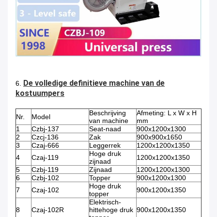
De volledige definitieve machine van de
6.
kostuumpers
Beschrijving
Afmeting: L x W x H
Nr.
Model
van machine
mm
1
Czbj-137
Seat-naad
900x1200x1300
2
Czcj-136
Zak
900x900x1650
3
Czaj-666
Leggerrek
1200x1200x1350
Hoge druk
4
Czaj-119
1200x1200x1350
zijnaad
5
Czbj-119
Zijnaad
1200x1200x1300
6
Czbj-102
Topper
900x1200x1300
Hoge druk
7
Czaj-102
900x1200x1350
topper
Elektrisch-
8
Czaj-102R
hittehoge druk
900x1200x1350