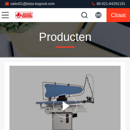
sales01@jiejia-bygood.com
86-021-64291191
Citaat
Producten