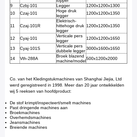
topper
9
Czbj-101
Legger
1200x1200x1300
Hoge druk
10
Czaj-101
1200x1200x1350
legger
Elektrisch-
11
Czaj-101R
hittehoge druk
1200x1200x1350
legger
Verticale pers
12
Cyaj-101
1200x1200x1650
legger
Verticale pers
13
Cyaj-101S
3000x1600x1650
dubbele legger
Broek blazend
14
Vth-288A
500x1200x2000
machine/model
Co. van het Kledingstukmachines van Shanghai Jiejia, Ltd
werd geregistreerd in 1998. Meer dan 20 jaar ontwikkelden
wij 5 reeksen van hoofdproduct:
De stof krimpt/inspecteert/smelt machines
Past dringende machines aan
Broekmachines
Overhemdsmachines
Jeansmachines
Breiende machines