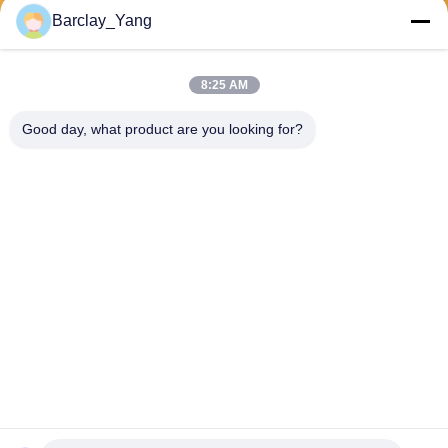
Barclay_Yang
Stuur
8:25 AM
Good day, what product are you looking for?
Shanghai Jiejia Garment Machinery Co
.,ltd
sales01@jiejia-bygood.com
86-021-64291191
Buildiing 6#, Nr 2759 Shend
u-Road Shanghai China
China Goede Kwaliteit Kledings Dringende Machine Auteursrecht © 2026
shanghai jiejia garment machinery co .,ltd Alle rechten voorbehouden.