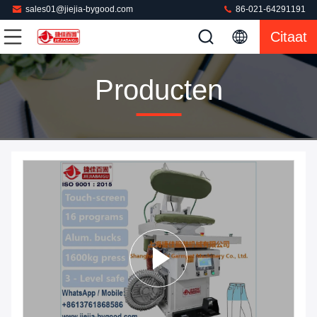
sales01@jiejia-bygood.com
86-021-64291191
Citaat
Producten