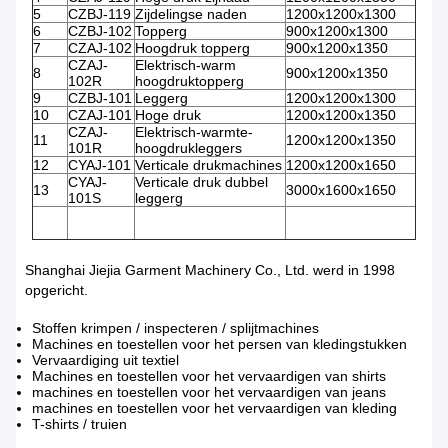
5
CZBJ-119
Zijdelingse naden
1200x1200x1300
6
CZBJ-102
Topperg
900x1200x1300
7
CZAJ-102
Hoogdruk topperg
900x1200x1350
CZAJ-
Elektrisch-warm
8
900x1200x1350
102R
hoogdruktopperg
9
CZBJ-101
Leggerg
1200x1200x1300
10
CZAJ-101
Hoge druk
1200x1200x1350
CZAJ-
Elektrisch-warmte-
11
1200x1200x1350
101R
hoogdrukleggers
12
CYAJ-101
Verticale drukmachines
1200x1200x1650
CYAJ-
Verticale druk dubbel
13
3000x1600x1650
101S
leggerg
Shanghai Jiejia Garment Machinery Co., Ltd. werd in 1998
opgericht.
Stoffen krimpen / inspecteren / splijtmachines
Machines en toestellen voor het persen van kledingstukken
Vervaardiging uit textiel
Machines en toestellen voor het vervaardigen van shirts
machines en toestellen voor het vervaardigen van jeans
machines en toestellen voor het vervaardigen van kleding
T-shirts / truien