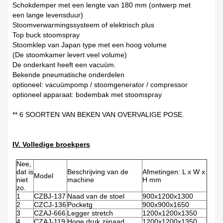
Schokdemper met een lengte van 180 mm (ontwerp met
een lange levensduur)
Stoomverwarmingssysteem of elektrisch plus
Top buck stoomspray
Stoomklep van Japan type met een hoog volume
(De stoomkamer levert veel volume)
De onderkant heeft een vacuüm.
Bekende pneumatische onderdelen
optioneel: vacuümpomp / stoomgenerator / compressor
optioneel apparaat: bodembak met stoomspray
** 6 SOORTEN VAN BEKEN VAN OVERVALIGE POSE.
IV. Volledige broekpers
Nee,
dat is
Beschrijving van de
Afmetingen: L x W x
Model
niet
machine
H mm
zo.
1
CZBJ-137
Naad van de stoel
900x1200x1300
2
CZCJ-136
Pocketg
900x900x1650
3
CZAJ-666
Legger stretch
1200x1200x1350
4
CZAJ-119
Hoge druk zijnaad
1200x1200x1350