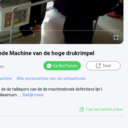
nde Machine van de hoge drukrimpel
Ga Nu Praten.
Deel
en
achine
#
De persmachine van de schaarbroek
e de taillepers van de de machinebroek definitieve lijn I.
aximum .....
Bekijk meer
Laat een bericht achter.