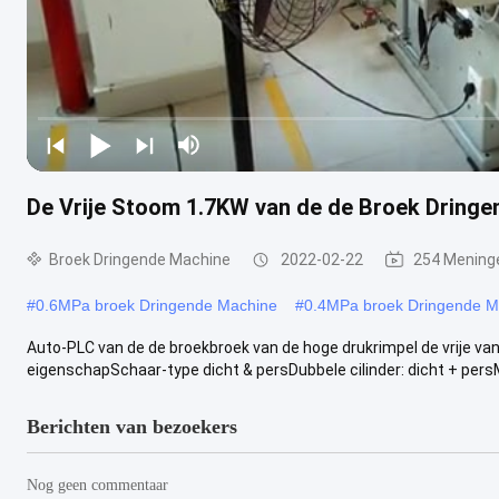
De Vrije Stoom 1.7KW van de de Broek Dringe
Broek Dringende Machine
2022-02-22
254 Mening
#
0.6MPa broek Dringende Machine
#
0.4MPa broek Dringende M
Auto-PLC van de de broekbroek van de hoge drukrimpel de vrije van d
eigenschapSchaar-type dicht & persDubbele cilinder: dicht + persM
Berichten van bezoekers
Nog geen commentaar