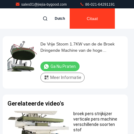
sales01@jiejia-bygood.com
86-021-64291191
Citaat
Dutch
De Vrije Stoom 1.7KW van de de Broek
Dringende Machine van de hoge
drukrimpel
Ga Nu Praten.
Meer Informatie
Gerelateerde video's
broek pers strijkijzer
verticale pers machine
verschillende soorten
stof