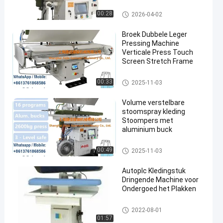
Broek Dringende Machine
00:28
2026-04-02
Broek Dubbele Leger
Pressing Machine
Verticale Press Touch
Screen Stretch Frame
Broek Dringende Machine
00:33
2025-11-03
Volume verstelbare
stoomspray kleding
Stoompers met
aluminium buck
Broek Dringende Machine
00:49
2025-11-03
Autoplc Kledingstuk
Dringende Machine voor
Ondergoed het Plakken
Kledingstuk Dringende Machin
2022-08-01
e
01:57