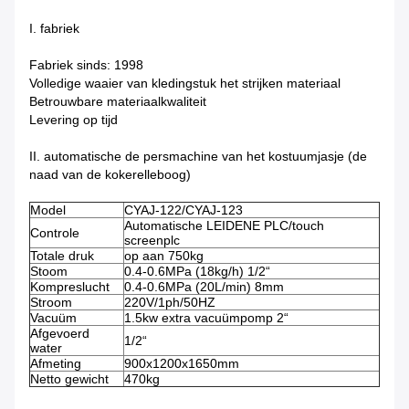
I. fabriek
Fabriek sinds: 1998
Volledige waaier van kledingstuk het strijken materiaal
Betrouwbare materiaalkwaliteit
Levering op tijd
II. automatische de persmachine van het kostuumjasje (de
naad van de kokerelleboog)
Model
CYAJ-122/CYAJ-123
Automatische LEIDENE PLC/touch
Controle
screenplc
Totale druk
op aan 750kg
Stoom
0.4-0.6MPa (18kg/h) 1/2“
Kompreslucht
0.4-0.6MPa (20L/min) 8mm
Stroom
220V/1ph/50HZ
Vacuüm
1.5kw extra vacuümpomp 2“
Afgevoerd
1/2“
water
Afmeting
900x1200x1650mm
Netto gewicht
470kg