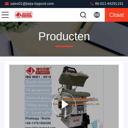
sales01@jiejia-bygood.com
86-021-64291191
Citaat
Producten