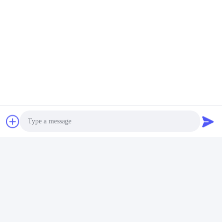
Stuur
Shanghai Jiejia Garment Machinery Co
.,ltd
sales01@jiejia-bygood.com
86-021-64291191
Buildiing 6#, Nr 2759 Shend
u-Road Shanghai China
Photo
Video Call
China Goede Kwaliteit Kledings Dringende Machine Auteursrecht © 2026
shanghai jiejia garment machinery co .,ltd Alle rechten voorbehouden.
Audio Call