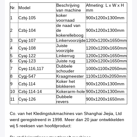
Beschrijving
Afmeting: L x W x H
Nr.
Model
van machine
mm
koker
1
Czbj-105
900x1200x1300mm
voornaad
de naad van
2
Czbj-104
de
900x1200x1300mm
kokerelleboog
3
Cyaj-107
Linkervoorzijde
1200x1200x1650mm
Juiste
4
Cyaj-108
1200x1200x1650mm
voorzijde
5
Cyaj-122
Linkerrug
1200x1200x1650mm
6
Cyaj-123
Juiste rug
1200x1200x1650mm
Dubbele
7
Cyej-116,117
1000x1100x2050mm
schouder
8
Cygj-547
Kraagmeester
1100x1100x2050mm
Koker het
9
Czbj-114
900x1200x1300mm
blokkeren
10
Czbj-114-14
Kokerarm-hole
900x1200x1300mm
Dubbele
11
Cyaj-126
900x1200x1650mm
revers
Co. van het Kledingstukmachines van Shanghai Jiejia, Ltd
werd geregistreerd in 1998. Meer dan 20 jaar ontwikkelden
wij 5 reeksen van hoofdproduct: