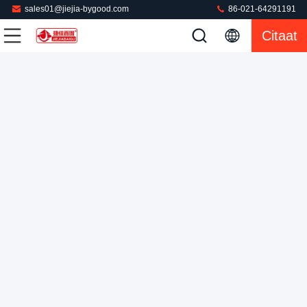
sales01@jiejia-bygood.com
86-021-64291191
De Cilinder 0.4-0.6MPa van aluminiumbuck garment
Citaat
pressing machine air
Kledingstuk Dringende Machine
2022-02-22
515 Meningen