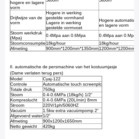
Stoom
Stoom
hogere en lagere
vorm
Hogere in werking
Drijfwijze van de
gestelde vormhand
Hogere automatisch
vorm
Lagere in werking
en lagere vorm
gestelde vormvoet
Stoom werkdruk
0.4Mpa aan 0.6Mpa
0.4Mpa aan 0.Mpa
(Mpa)
Stoomconsumptie
18kg/hour
18kg/hour
Afmeting
900mm*1200mm*1350mm
1200mm*1200mm*
II. automatische de persmachine van het kostuumjasje
(Dame verlaten terug pers)
Model
Cyaj-122
Controle
Automatische touch screenplc
Totale druk
750kg
Stoom
0.4-0.6MPa (18kg/h) 1/2“
Kompreslucht
0.4-0.6MPa (20L/min) 8mm
Stroom
220V/1ph/5060HZ
Vacuüm
1.5kw extra vacuümpomp 2“
Afgevoerd water
1/2“
Afmeting
900x1200x1650mm
Netto gewicht
420kg