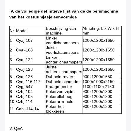
IV. de volledige definitieve lijst van de de persmachine
van het kostuumjasje eenvormige
Beschrijving van
Afmeting: L x W x H
Nr.
Model
machine
mm
Linker
1
Cyaj-107
1200x1200x1650
voorlichaamspers
Juiste
2
Cyaj-108
1200x1200x1650
voorlichaamspers
Linker
3
Cyaj-122
1200x1200x1650
achterlichaamspers
Juiste
4
Cyaj-123
1200x1200x1650
achterlichaamspers
5
Cyaj-126
Dubbele revers
900x1200x1650
6
Cyej-116,117
Dubbele schouder
1000x1000x2150
7
Cygj-547
Kraagmeester
1100x1100x2150
8
Czbj-104
Kokervoorzijde
900x1200x1300
9
Czbj-105
Kokerelleboog
900x1200x1300
10
Czbj-114
Kokerarm-hole
900x1200x1300
Koker het
900x1200x1300
11
Cabj-114-14
blokkeren
V. Q&A