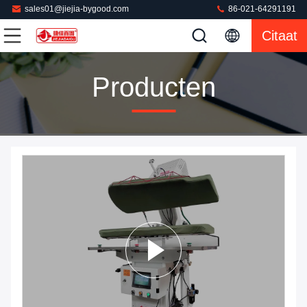
sales01@jiejia-bygood.com
86-021-64291191
Citaat
Producten