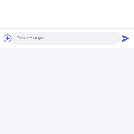
Vind de beste prijs
Vind de beste prijs
Stuur uw vraag
Stuur ons uw verzoek en 
wij zullen u zo snel 
mogelijk antwoorden.
Photo
Video Call
Audio Call
Stuur