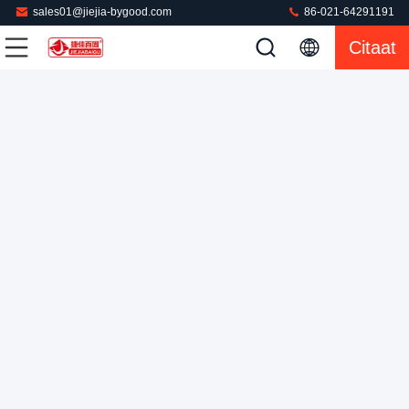
sales01@jiejia-bygood.com
86-021-64291191
Roterende van de de stoompers van 220V Automatische de
Citaat
Doekmachine, van de het Ijzerpers van de Stoomdoek van de
de Machinestoom het kostuum van de het
Kledings Dringende Machine
2025-10-13
verwarmingssysteemblazer
110 Meningen