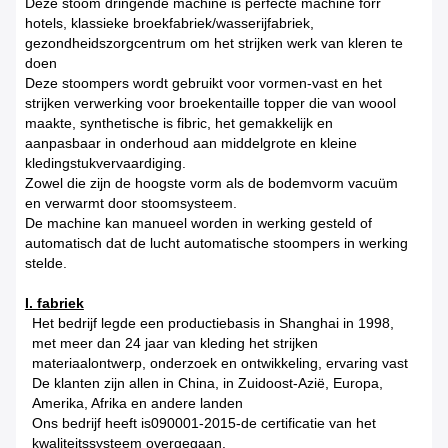
Deze stoom dringende machine is perfecte machine forr
hotels, klassieke broekfabriek/wasserijfabriek,
gezondheidszorgcentrum om het strijken werk van kleren te
doen
Deze stoompers wordt gebruikt voor vormen-vast en het
strijken verwerking voor broekentaille topper die van woool
maakte, synthetische is fibric, het gemakkelijk en
aanpasbaar in onderhoud aan middelgrote en kleine
kledingstukvervaardiging.
Zowel die zijn de hoogste vorm als de bodemvorm vacuüm
en verwarmt door stoomsysteem.
De machine kan manueel worden in werking gesteld of
automatisch dat de lucht automatische stoompers in werking
stelde.
I. fabriek
Het bedrijf legde een productiebasis in Shanghai in 1998,
met meer dan 24 jaar van kleding het strijken
materiaalontwerp, onderzoek en ontwikkeling, ervaring vast
De klanten zijn allen in China, in Zuidoost-Azië, Europa,
Amerika, Afrika en andere landen
Ons bedrijf heeft is090001-2015-de certificatie van het
kwaliteitssysteem overgegaan.