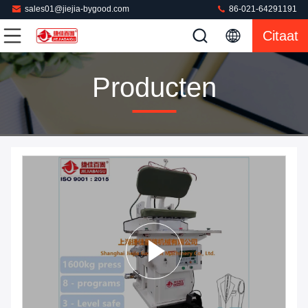
sales01@jiejia-bygood.com
86-021-64291191
Citaat
Producten