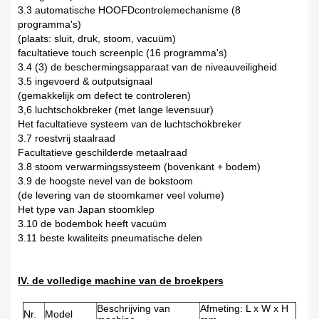
3.3 automatische HOOFDcontrolemechanisme (8
programma's)
(plaats: sluit, druk, stoom, vacuüm)
facultatieve touch screenplc (16 programma's)
3.4 (3) de beschermingsapparaat van de niveauveiligheid
3.5 ingevoerd & outputsignaal
(gemakkelijk om defect te controleren)
3,6 luchtschokbreker (met lange levensuur)
Het facultatieve systeem van de luchtschokbreker
3.7 roestvrij staalraad
Facultatieve geschilderde metaalraad
3.8 stoom verwarmingssysteem (bovenkant + bodem)
3.9 de hoogste nevel van de bokstoom
(de levering van de stoomkamer veel volume)
Het type van Japan stoomklep
3.10 de bodembok heeft vacuüm
3.11 beste kwaliteits pneumatische delen
IV. de volledige machine van de broekpers
Beschrijving van
Afmeting: L x W x H
Nr.
Model