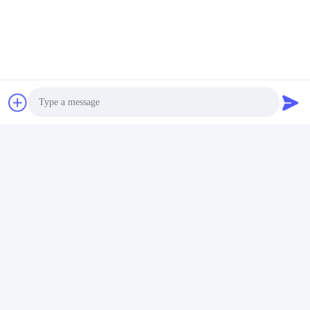
Photo
Video Call
Audio Call