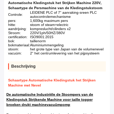
Automatische Kledingstuk het Strijken Machine 220V
,
Schaartype de Persmachine van de Kledingstukstoom
LEIDENE PLC of 7“ aanraking-sreen PLC
Controle:
autocontrolemechanisme
pers:
1,600kg maximum pers
hitte:
stoom of steam+electric
aandrijving:
kompreslucht/cilinders x2
Stroom:
220V/1ph/50HZ/380V
certification:
ISO9001:2015
bok:
taillenorm
bokmateriaal:
Aluminiummengeling
stoom:
het grote type van Japan van de volumenevel
vacuüm:
2“ het centrumlevering van het pijpsysteem
Beschrijving
Schaartype Automatische Kledingstuk het Strijken
Machine met Nevel
De automatische Industriële de Stoompers van de
Kledingstuk Strijkende Machine voor taille topper
broeken drukt machinevacuümpomp