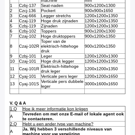
machine
mm
1
Czbj-137
Seat-naden
900x1200x1300
2
Czcj-136
Pockert
900x900x1650
3
Czaj-666
Legger stretchs
1200x1200x1350
4
Czaj-119
Hoge druk zijnaden
1200x1200x1350
5
Czbj-119
Zijnaden
1200x1200x1300
6
Czbj-102
Toppers
900x1200x1300
7
Czaj-102
Hoge druktoppers
900x1200x1350
Toper van de
8
Czaj-102R
elektrisch-hittehoge
900x1200x1350
druk
9
Czbj-101
Leger
1200x1200x1300
10
Czaj-101
Hoge druk legger
1200x1200x1350
Elektrisch-hittehoge
11
Czaj-101R
1200x1200x1350
druk leger
12
Cyaj-101
Verticale pers leger
1200x1200x1650
Verticale pers dubbele
13
Cyaj-101S
3000x1600x1650
leger
V. Q & A
1.Q
Hoe ik meer informatie kon krijgen
Tevreden om met onze E-mail of lokale agent ook
A
te contacteren.
2.Q
Hebt u een ander type van machine?
Ja. Wij hebben 3 verschillende niveaus van
A
machine voor uw verwijzing