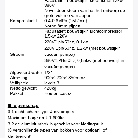
Facultatief: bouwstijl-in stoomketel 12kw
380V
Nevel door stoom van het het ontwerp de
grote volume van Japan
Kompreslucht
0.4-0.6MPa (15L/min)
Norm: 8mm pijpen
Facultatief: bouwstijl-in luchtcompressor
1.5kw 220V
220V/1ph/50hz, 0.1kw
220V/1ph/50hz, 1.2kw (met bouwstijl-in
Stroom
vacuümpumpa)
380V/1PH/50hz, 0,85kw (met bouwstijl-in
vacuümpumpa)
Afgevoerd water
1/2“
Afmeting
900x1200x1350mmz
Veiligheid
levelz 3
Netto gewicht
420kg
Pakket
Houten casez
III. eigenschap
3.1 dicht schaar-type & niveaupers
Maximum hoge druk 1,600kg
3.2 de aluminiumbok is geschikt voor kledingstuk
(6 verschillende types van bokken voor optioanl, of
klantgericht)