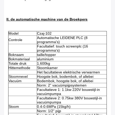
II. de automatische machine van de Broekpers
Model
Czaj-102
Automatische LEIDENE PLC (8
Controle
programma's)
Facultatief: touch screenplc (16
programma's)
Boknaam
taille/topper
Bokmateriaal
aluminium
Totale druk
1,600kg
Hittemethode
Stoomkamer
Het facultatieve elektrische verwarmen
Stoomnevel
Hoogste bok, bodembok, of allebei
Vacuüm
Bodembok, hoogste bok, of allebei
Norm: 2“ vacuümpijpsystemen
Facultatieve 1: 1.1kw 220V bouwstijl-in
vacuümpumpa
Facultatieve 2: 0.75kw 380V bouwstijl-in
vacuümpumpa
Stoom
0.4-0.6MPa (15kg/h)
Norm: 1/2“ pijp