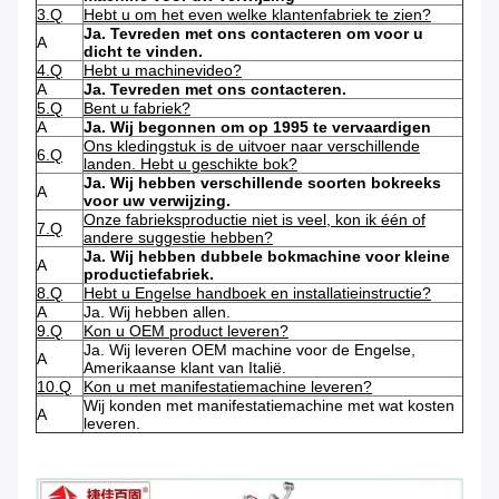
3.Q
Hebt u om het even welke klantenfabriek te zien?
Ja. Tevreden met ons contacteren om voor u
A
dicht te vinden.
4.Q
Hebt u machinevideo?
A
Ja. Tevreden met ons contacteren.
5.Q
Bent u fabriek?
A
Ja. Wij begonnen om op 1995 te vervaardigen
Ons kledingstuk is de uitvoer naar verschillende
6.Q
landen. Hebt u geschikte bok?
Ja. Wij hebben verschillende soorten bokreeks
A
voor uw verwijzing.
Onze fabrieksproductie niet is veel, kon ik één of
7.Q
andere suggestie hebben?
Ja. Wij hebben dubbele bokmachine voor kleine
A
productiefabriek.
8.Q
Hebt u Engelse handboek en installatieinstructie?
A
Ja. Wij hebben allen.
9.Q
Kon u OEM product leveren?
Ja. Wij leveren OEM machine voor de Engelse,
A
Amerikaanse klant van Italië.
10.Q
Kon u met manifestatiemachine leveren?
Wij konden met manifestatiemachine met wat kosten
A
leveren.