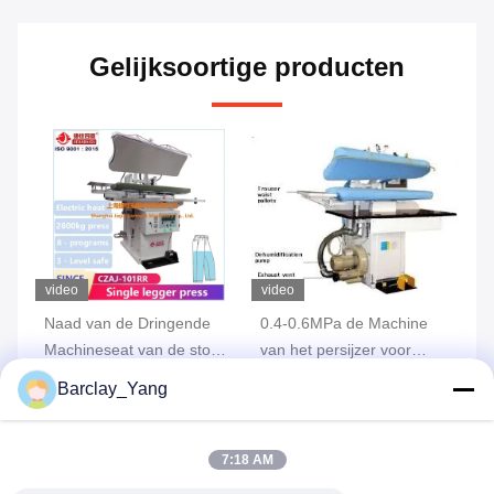
Gelijksoortige producten
video
video
vi
rs
Naad van de Dringende
0.4-0.6MPa de Machine
De
de
Machineseat van de stoom
van het persijzer voor
de
de Industriële Broek
Kleren 750 Watts
Ma
Barclay_Yang
dr
Vind de beste prijs
Vind de beste prijs
n
7:18 AM