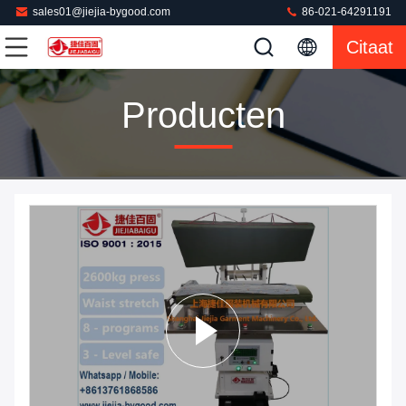
sales01@jiejia-bygood.com
86-021-64291191
Citaat
Producten