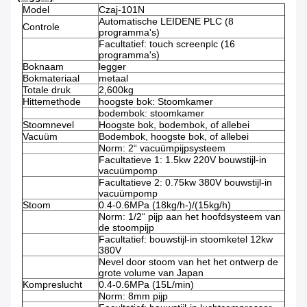
Model
Czaj-101N
Automatische LEIDENE PLC (8
Controle
programma's)
Facultatief: touch screenplc (16
programma's)
Boknaam
legger
Bokmateriaal
metaal
Totale druk
2,600kg
Hittemethode
hoogste bok: Stoomkamer
bodembok: stoomkamer
Stoomnevel
Hoogste bok, bodembok, of allebei
Vacuüm
Bodembok, hoogste bok, of allebei
Norm: 2“ vacuümpijpsysteem
Facultatieve 1: 1.5kw 220V bouwstijl-in
vacuümpomp
Facultatieve 2: 0.75kw 380V bouwstijl-in
vacuümpomp
Stoom
0.4-0.6MPa (18kg/h-)/(15kg/h)
Norm: 1/2“ pijp aan het hoofdsysteem van
de stoompijp
Facultatief: bouwstijl-in stoomketel 12kw
380V
Nevel door stoom van het het ontwerp de
grote volume van Japan
Kompreslucht
0.4-0.6MPa (15L/min)
Norm: 8mm pijp