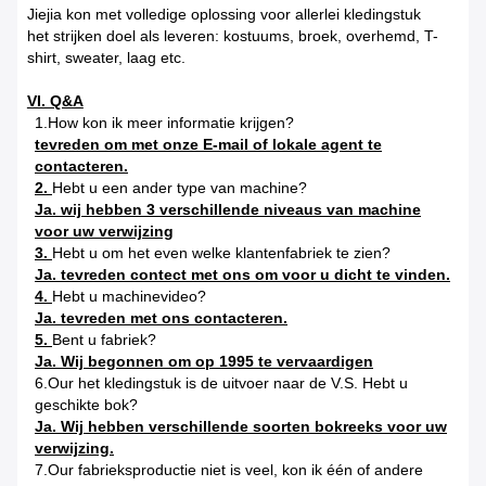
Jiejia kon met volledige oplossing voor allerlei kledingstuk
het strijken doel als leveren: kostuums, broek, overhemd, T-
shirt, sweater, laag etc.
VI. Q&A
1.How kon ik meer informatie krijgen?
tevreden om met onze E-mail of lokale agent te
contacteren.
2.
Hebt u een ander type van machine?
Ja. wij hebben 3 verschillende niveaus van machine
voor uw verwijzing
3.
Hebt u om het even welke klantenfabriek te zien?
Ja. tevreden contect met ons om voor u dicht te vinden.
4.
Hebt u machinevideo?
Ja. tevreden met ons contacteren.
5.
Bent u fabriek?
Ja. Wij begonnen om op 1995 te vervaardigen
6.Our het kledingstuk is de uitvoer naar de V.S. Hebt u
geschikte bok?
Ja. Wij hebben verschillende soorten bokreeks voor uw
verwijzing.
7.Our fabrieksproductie niet is veel, kon ik één of andere