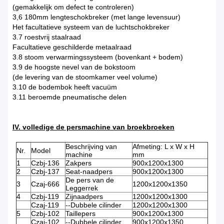
(gemakkelijk om defect te controleren)
3,6 180mm lengteschokbreker (met lange levensuur)
Het facultatieve systeem van de luchtschokbreker
3.7 roestvrij staalraad
Facultatieve geschilderde metaalraad
3.8 stoom verwarmingssysteem (bovenkant + bodem)
3.9 de hoogste nevel van de bokstoom
(de levering van de stoomkamer veel volume)
3.10 de bodembok heeft vacuüm
3.11 beroemde pneumatische delen
IV. volledige de persmachine van broekbroeken
Beschrijving van
Afmeting: L x W x H
Nr.
Model
machine
mm
1
Czbj-136
Zakpers
900x1200x1300
2
Czbj-137
Seat-naadpers
900x1200x1300
De pers van de
3
Czaj-666
1200x1200x1350
Leggerrek
4
Czbj-119
Zijnaadpers
1200x1200x1300
Czaj-119
--Dubbele cilinder
1200x1200x1300
5
Czbj-102
Taillepers
900x1200x1300
Czaj-102
--Dubbele cilinder
900x1200x1350