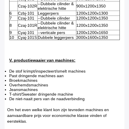
--Dubbele cilinder &
Czaj-102R
900x1200x1350
elektrische hitte
6
Czbj-101
Leggerpers
1200x1200x1300
7
Czaj-101
--Dubbele cilinder
1200x1200x1350
--Dubbele cilinder &
8
Czaj-101R
1200x1200x1350
elektrische hitte
9
Cyaj-101
--verticale pers
1200x1200x1650
10
Cyaj-101S
Dubbele leggerpers
3000x1600x1350
V. productiewaaier van machines:
De stof krimpt/inspecteert/smelt machines
Past dringende machines aan
Broekmachines
Overhemdsmachines
Jeansmachines
T-shirt/Sweater dringende machine
De niet-naait pers van de naadverbinding
Om het even welke klant kon zijn tevreden machines en
aanvaardbare prijs voor economische klasse vinden of
eersteklas.