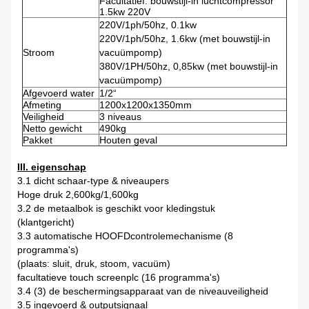
Facultatief: bouwstijl-in luchtcompressor
1.5kw 220V
220V/1ph/50hz, 0.1kw
220V/1ph/50hz, 1.6kw (met bouwstijl-in
Stroom
vacuümpomp)
380V/1PH/50hz, 0,85kw (met bouwstijl-in
vacuümpomp)
Afgevoerd water
1/2“
Afmeting
1200x1200x1350mm
Veiligheid
3 niveaus
Netto gewicht
490kg
Pakket
Houten geval
III. eigenschap
3.1 dicht schaar-type & niveaupers
Hoge druk 2,600kg/1,600kg
3.2 de metaalbok is geschikt voor kledingstuk
(klantgericht)
3.3 automatische HOOFDcontrolemechanisme (8
programma's)
(plaats: sluit, druk, stoom, vacuüm)
facultatieve touch screenplc (16 programma's)
3.4 (3) de beschermingsapparaat van de niveauveiligheid
3.5 ingevoerd & outputsignaal