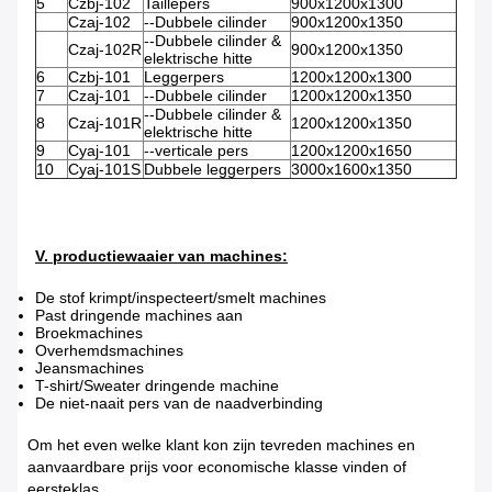
5
Czbj-102
Taillepers
900x1200x1300
Czaj-102
--Dubbele cilinder
900x1200x1350
--Dubbele cilinder &
Czaj-102R
900x1200x1350
elektrische hitte
6
Czbj-101
Leggerpers
1200x1200x1300
7
Czaj-101
--Dubbele cilinder
1200x1200x1350
--Dubbele cilinder &
8
Czaj-101R
1200x1200x1350
elektrische hitte
9
Cyaj-101
--verticale pers
1200x1200x1650
10
Cyaj-101S
Dubbele leggerpers
3000x1600x1350
V. productiewaaier van machines:
De stof krimpt/inspecteert/smelt machines
Past dringende machines aan
Broekmachines
Overhemdsmachines
Jeansmachines
T-shirt/Sweater dringende machine
De niet-naait pers van de naadverbinding
Om het even welke klant kon zijn tevreden machines en
aanvaardbare prijs voor economische klasse vinden of
eersteklas.