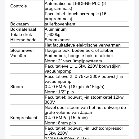
Automatische LEIDENE PLC (8
Controle
programma's)
Facultatief: touch screenplc (16
programma's)
Boknaam
taille/bovenkant
Bokmateriaal
Alumninum
Totale druk
1,600kg
Hittemethode
Stoomkamer
Het facultatieve elektrische verwarmen
Stoomnevel
Hoogste bok, bodembok, of allebei
Vacuüm
Bodembok, hoogste bok, of allebei
Norm: 2“ vacuümpijpsysteem
Facultatieve 1: 1.5kw 220V bouwstijl-in
vacuümpomp
Facultatieve 2: 0.75kw 380V bouwstijl-in
vacuümpomp
Stoom
0.4-0.6MPa (18kg/h-)/(15kg/h)
Norm: 1/2“ pijp
Facultatief: bouwstijl-in stoomketel 12kw
380V
Nevel door stoom van het het ontwerp de
grote volume van Japan
Kompreslucht
0.4-0.6MPa (15L/min)
Norm: 8mm pijp
Facultatief: bouwstijl-in luchtcompressor
1.5kw 220V