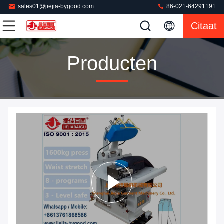
sales01@jiejia-bygood.com
86-021-64291191
Citaat
Producten