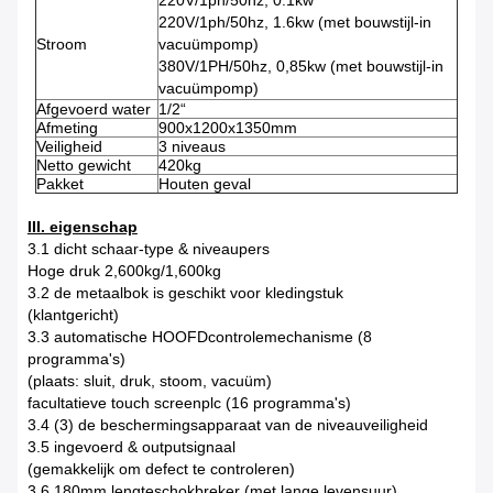
220V/1ph/50hz, 0.1kw
220V/1ph/50hz, 1.6kw (met bouwstijl-in
Stroom
vacuümpomp)
380V/1PH/50hz, 0,85kw (met bouwstijl-in
vacuümpomp)
Afgevoerd water
1/2“
Afmeting
900x1200x1350mm
Veiligheid
3 niveaus
Netto gewicht
420kg
Pakket
Houten geval
III. eigenschap
3.1 dicht schaar-type & niveaupers
Hoge druk 2,600kg/1,600kg
3.2 de metaalbok is geschikt voor kledingstuk
(klantgericht)
3.3 automatische HOOFDcontrolemechanisme (8
programma's)
(plaats: sluit, druk, stoom, vacuüm)
facultatieve touch screenplc (16 programma's)
3.4 (3) de beschermingsapparaat van de niveauveiligheid
3.5 ingevoerd & outputsignaal
(gemakkelijk om defect te controleren)
3,6 180mm lengteschokbreker (met lange levensuur)