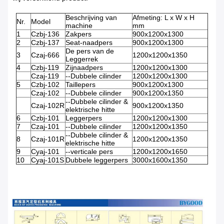
Beschrijving van
Afmeting: L x W x H
Nr.
Model
machine
mm
1
Czbj-136
Zakpers
900x1200x1300
2
Czbj-137
Seat-naadpers
900x1200x1300
De pers van de
3
Czaj-666
1200x1200x1350
Leggerrek
4
Czbj-119
Zijnaadpers
1200x1200x1300
Czaj-119
--Dubbele cilinder
1200x1200x1300
5
Czbj-102
Taillepers
900x1200x1300
Czaj-102
--Dubbele cilinder
900x1200x1350
--Dubbele cilinder &
Czaj-102R
900x1200x1350
elektrische hitte
6
Czbj-101
Leggerpers
1200x1200x1300
7
Czaj-101
--Dubbele cilinder
1200x1200x1350
--Dubbele cilinder &
8
Czaj-101R
1200x1200x1350
elektrische hitte
9
Cyaj-101
--verticale pers
1200x1200x1650
10
Cyaj-101S
Dubbele leggerpers
3000x1600x1350