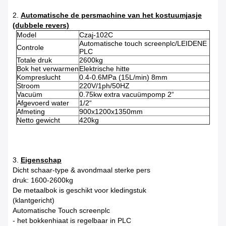
2.
Automatische de persmachine van het kostuumjasje
(dubbele revers)
Model
Czaj-102C
Automatische touch screenplc/LEIDENE
Controle
PLC
Totale druk
2600kg
Bok het verwarmen
Elektrische hitte
Kompreslucht
0.4-0.6MPa (15L/min) 8mm
Stroom
220V/1ph/50HZ
Vacuüm
0.75kw extra vacuümpomp 2“
Afgevoerd water
1/2“
Afmeting
900x1200x1350mm
Netto gewicht
420kg
3.
Eigenschap
Dicht schaar-type & avondmaal sterke pers
druk: 1600-2600kg
De metaalbok is geschikt voor kledingstuk
(klantgericht)
Automatische Touch screenplc
- het bokkenhiaat is regelbaar in PLC