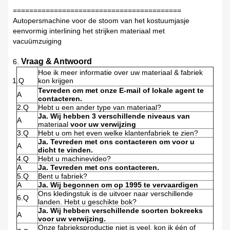
=========================================
Autopersmachine voor de stoom van het kostuumjasje
eenvormig interlining het strijken materiaal met
vacuümzuiging
Vraag & Antwoord
6.
Hoe ik meer informatie over uw materiaal & fabriek
1.Q
kon krijgen
Tevreden om met onze E-mail of lokale agent te
A
contacteren.
2.Q
Hebt u een ander type van materiaal?
Ja. Wij hebben 3 verschillende niveaus van
A
materiaal
voor uw verwijzing
3.Q
Hebt u om het even welke klantenfabriek te zien?
Ja. Tevreden met ons contacteren om voor u
A
dicht te vinden.
4.Q
Hebt u machinevideo?
A
Ja. Tevreden met ons contacteren.
5.Q
Bent u fabriek?
A
Ja. Wij begonnen om op 1995 te vervaardigen
Ons kledingstuk is de uitvoer naar verschillende
6.Q
landen. Hebt u geschikte bok?
Ja. Wij hebben verschillende soorten bokreeks
A
voor uw verwijzing.
Onze fabrieksproductie niet is veel, kon ik één of