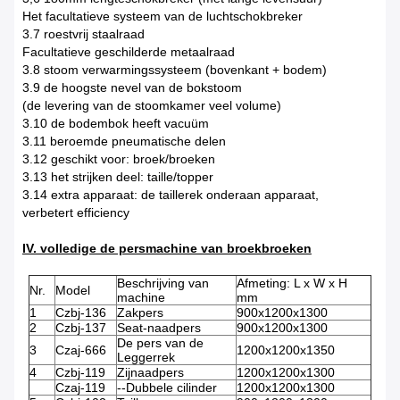
Het facultatieve systeem van de luchtschokbreker
3.7 roestvrij staalraad
Facultatieve geschilderde metaalraad
3.8 stoom verwarmingssysteem (bovenkant + bodem)
3.9 de hoogste nevel van de bokstoom
(de levering van de stoomkamer veel volume)
3.10 de bodembok heeft vacuüm
3.11 beroemde pneumatische delen
3.12 geschikt voor: broek/broeken
3.13 het strijken deel: taille/topper
3.14 extra apparaat: de taillerek onderaan apparaat,
verbetert efficiency
IV. volledige de persmachine van broekbroeken
Beschrijving van
Afmeting: L x W x H
Nr.
Model
machine
mm
1
Czbj-136
Zakpers
900x1200x1300
2
Czbj-137
Seat-naadpers
900x1200x1300
De pers van de
3
Czaj-666
1200x1200x1350
Leggerrek
4
Czbj-119
Zijnaadpers
1200x1200x1300
Czaj-119
--Dubbele cilinder
1200x1200x1300