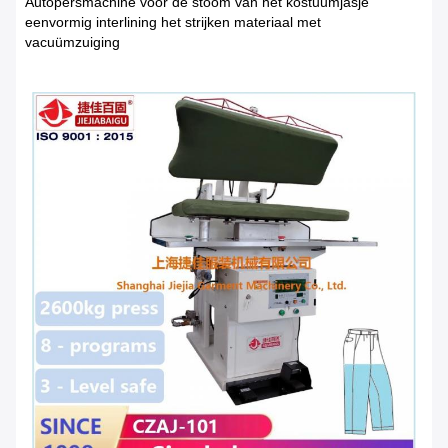
Autopersmachine voor de stoom van het kostuumjasje
eenvormig interlining het strijken materiaal met
vacuümzuiging