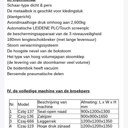
Schaar-type dicht & pers
De metaalbok is geschikt voor kledingstuk
(klantgericht)
Avondmaalhoge druk omhoog aan 2,600kg
Automatische LEIDENE PLC/Touch screenplc
de beschermingsapparaat van de 3 niveauveiligheid
180mm lengteschokbreker (met lange levensuur)
Stoom verwarmingssysteem
De hoogste nevel van de bokstoom
Het type van hoog volumejapan stoomklep
(de levering van de stoomkamer veel volume)
De bodembok heeft vacuüm
Beroemde pneumatische delen
IV. de volledige machine van de broekpers
Beschrijving van
Afmeting: L x W x H
Nr.
Model
machine
mm
1
Czbj-137
Seat-open naad
900x1200x1300
2
Czcj-136
Zakijzer
900x900x1650
3
Czaj-666
Leggerrek
1200x1200x1350
4
Czaj-119
Hoge druk zijnaad
1200x1200x1350