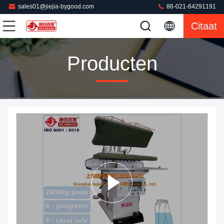
sales01@jiejia-bygood.com
86-021-64291191
Citaat
Producten