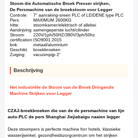
Stoom die Automatische Broek Presser strijken
,
De Persmachine van de broekstoom voor Legger
Controle:
7“ aanraking-sreen PLC of LEIDENE type PLC
Pers:
MAXIMUM 2600KG
hitte:
stoomkamer/elektrisch of allebei
Aandrijving:
samengeperste lucht/cilinder
Stroom:
220V/1ph/50HZ/380V/3ph/50hz
certification:
ISO9001:2015
bok:
metaal/aluminium
Geschikt:
broekbroeken
Zuiging:
vacuümpijp 2“
Beschrijving
Het industriële de Stoom van de Broek Dringende
Machine Strijken voor Legger
CZAJ-broekbroeken die van de de persmachine van lijn
auto-PLC de pers Shanghai Jiejiabaigu naaien legger
Deze stoompers is perfecte machine forr hotels, klassieke
wasserijwinkel, gezondheidszorgcentrum om het strijken