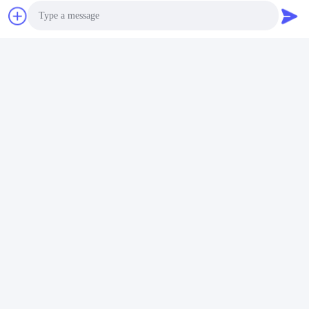
Photo
Video Call
Audio Call
Tags:
0.6MPa broek Dringende Machine
0.4MPa broek Dringende Machine
De persmachine van de schaarbroek