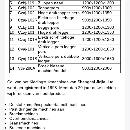
5
Czbj-119
Zij open naad
1200x1200x1300
6
Czbj-102
Topperpers
900x1200x1300
7
Czaj-102
Hoge druk topper pers
900x1200x1350
Elektrisch-hittehoge
8
Czaj-102R
900x1200x1350
druk topper
9
Czbj-101
Leggerpers
1200x1200x1300
10
Czaj-101
Hoge druk legger
1200x1200x1350
Elektrisch-hittehoge
11
Czaj-101R
1200x1200x1350
druk legger
Verticale pers legger
12
Cyaj-101
1200x1200x1650
pers
Verticale pers dubbele
13
Cyaj-101S
3000x1600x1650
legger
Broek blazend
14
Vth-288A
500x1200x2000
machine/model
Co. van het Kledingstukmachines van Shanghai Jiejia, Ltd
werd geregistreerd in 1998. Meer dan 20 jaar ontwikkelden
wij 5 reeksen van hoofdproduct:
De stof krimpt/inspecteert/smelt machines
Past dringende machines aan
Broekmachines
Overhemdsmachines
Jeansmachines
Breiende machines