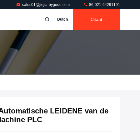
sales01@jiejia-bygood.com
86-021-64291191
Citaat
Dutch
 Automatische LEIDENE van de
Machine PLC