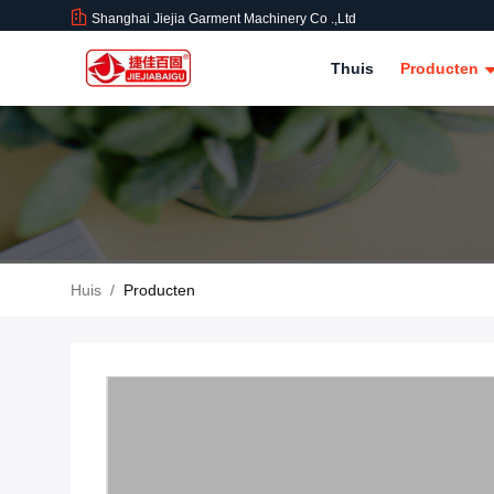
Shanghai Jiejia Garment Machinery Co .,ltd
Thuis
Producten
Huis
/
Producten