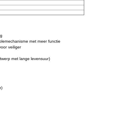
ng
rolemechanisme met meer functie
or veiliger
twerp met lange levensuur)
e)