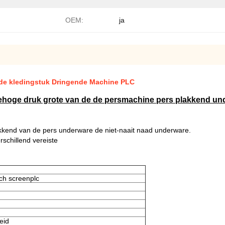
OEM:
ja
de kledingstuk Dringende Machine PLC
tehoge druk grote van de de persmachine pers plakkend un
kkend van de pers underware de niet-naait naad underware.
schillend vereiste
h screenplc
eid