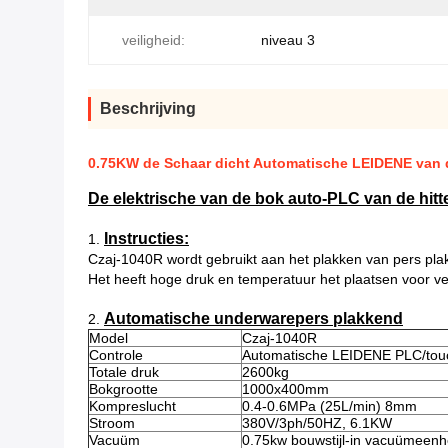
veiligheid:
niveau 3
Beschrijving
0.75KW de Schaar dicht Automatische LEIDENE van 
De elektrische van de bok auto-PLC van de hit
Instructies:
1.
Czaj-1040R wordt gebruikt aan het plakken van pers pla
Het heeft hoge druk en temperatuur het plaatsen voor ver
Automatische underwarepers plakkend
2.
Model
Czaj-1040R
Controle
Automatische LEIDENE PLC/touc
Totale druk
2600kg
Bokgrootte
1000x400mm
Kompreslucht
0.4-0.6MPa (25L/min) 8mm
Stroom
380V/3ph/50HZ, 6.1KW
Vacuüm
0.75kw bouwstijl-in vacuümeenh