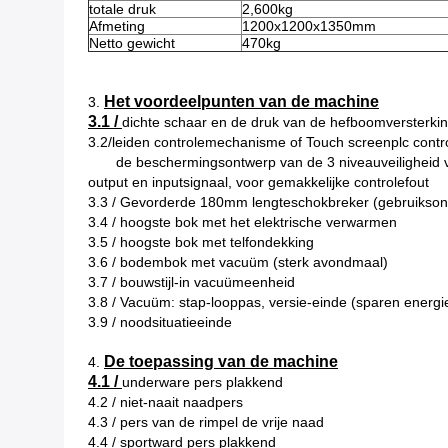
totale druk
2,600kg
Afmeting
1200x1200x1350mm
Netto gewicht
470kg
Het voordeelpunten van de machine
3.
3.1 /
dichte schaar en de druk van de hefboomversterki
3.2/leiden controlemechanisme of Touch screenplc cont
de beschermingsontwerp van de 3 niveauveiligheid vo
output en inputsignaal, voor gemakkelijke controlefout
3.3 / Gevorderde 180mm lengteschokbreker (gebruikson
3.4 / hoogste bok met het elektrische verwarmen
3.5 / hoogste bok met telfondekking
3.6 / bodembok met vacuüm (sterk avondmaal)
3.7 / bouwstijl-in vacuümeenheid
3.8 / Vacuüm: stap-looppas, versie-einde (sparen energi
3.9 / noodsituatieeinde
De toepassing van de machine
4.
4.1 /
underware pers plakkend
4.2 / niet-naait naadpers
4.3 / pers van de rimpel de vrije naad
4.4 / sportward pers plakkend