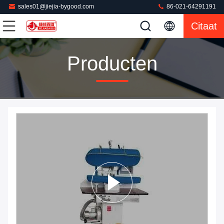
sales01@jiejia-bygood.com
86-021-64291191
Citaat
Producten