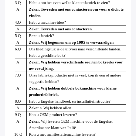
3.Q
Hebt u om het even welke klantenfabriek te zien?
A
Zeker. Tevreden met ons contacteren om voor u dicht te
vinden.
4.Q
Hebt u machinevideo?
A
Zeker. Tevreden met ons contacteren.
5.Q
Bent u fabriek?
A
Zeker. Wij begonnen om op 1995 te vervaardigen
6.Q
Ons kledingstuk is de uitvoer naar verschillende landen.
Hebt u geschikte bok?
A
Zeker. Wij hebben verschillende soorten bokreeks voor
uw verwijzing.
7.Q
Onze fabrieksproductie niet is veel, kon ik één of andere
suggestie hebben?
A
Zeker. Wij hebben dubbele bokmachine voor kleine
productiefabriek.
8.Q
Hebt u Engelse handboek en installatieinstructie?
A
Zeker
s. Wij hebben allen.
9.Q
Kon u OEM product leveren?
A
Zeker
. Wij leveren OEM machine voor de Engelse,
Amerikaanse klant van Italië.
10.Q
Kon u met manifestatiemachine leveren?