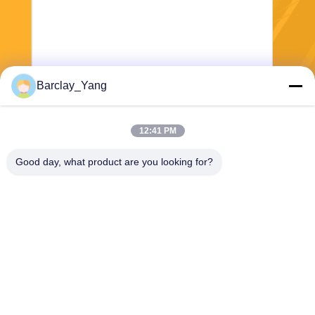
Barclay_Yang
Stuur
12:41 PM
Good day, what product are you looking for?
Shanghai Jiejia Garment Machinery Co
.,ltd
sales01@jiejia-bygood.com
86-021-64291191
Buildiing 6#, Nr 2759 Shend