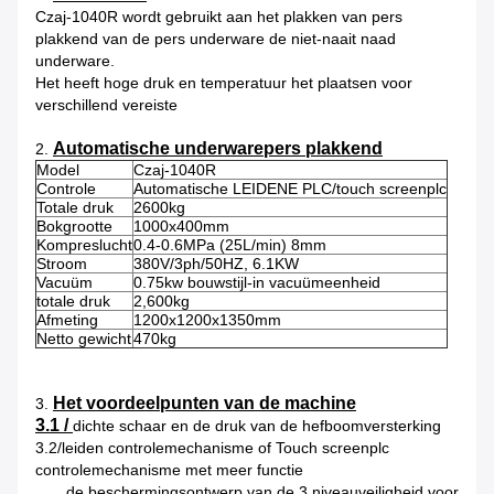
Czaj-1040R wordt gebruikt aan het plakken van pers
plakkend van de pers underware de niet-naait naad
underware.
Het heeft hoge druk en temperatuur het plaatsen voor
verschillend vereiste
Automatische underwarepers plakkend
2.
Model
Czaj-1040R
Controle
Automatische LEIDENE PLC/touch screenplc
Totale druk
2600kg
Bokgrootte
1000x400mm
Kompreslucht
0.4-0.6MPa (25L/min) 8mm
Stroom
380V/3ph/50HZ, 6.1KW
Vacuüm
0.75kw bouwstijl-in vacuümeenheid
totale druk
2,600kg
Afmeting
1200x1200x1350mm
Netto gewicht
470kg
Het voordeelpunten van de machine
3.
3.1 /
dichte schaar en de druk van de hefboomversterking
3.2/leiden controlemechanisme of Touch screenplc
controlemechanisme met meer functie
de beschermingsontwerp van de 3 niveauveiligheid voor