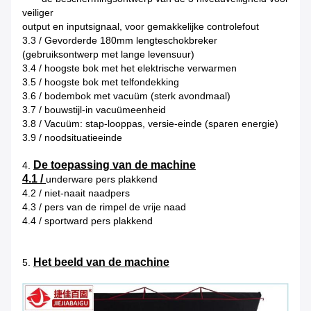
veiliger
output en inputsignaal, voor gemakkelijke controlefout
3.3 / Gevorderde 180mm lengteschokbreker
(gebruiksontwerp met lange levensuur)
3.4 / hoogste bok met het elektrische verwarmen
3.5 / hoogste bok met telfondekking
3.6 / bodembok met vacuüm (sterk avondmaal)
3.7 / bouwstijl-in vacuümeenheid
3.8 / Vacuüm: stap-looppas, versie-einde (sparen energie)
3.9 / noodsituatieeinde
De toepassing van de machine
4.
4.1 /
underware pers plakkend
4.2 / niet-naait naadpers
4.3 / pers van de rimpel de vrije naad
4.4 / sportward pers plakkend
Het beeld van de machine
5.