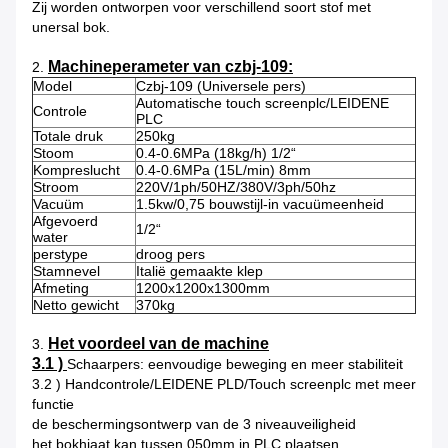
Zij worden ontworpen voor verschillend soort stof met
unersal bok.
Machineperameter van czbj-109:
2.
Model
Czbj-109 (Universele pers)
Automatische touch screenplc/LEIDENE
Controle
PLC
Totale druk
250kg
Stoom
0.4-0.6MPa (18kg/h) 1/2“
Kompreslucht
0.4-0.6MPa (15L/min) 8mm
Stroom
220V/1ph/50HZ/380V/3ph/50hz
Vacuüm
1.5kw/0,75 bouwstijl-in vacuümeenheid
Afgevoerd
1/2“
water
perstype
droog pers
Stamnevel
Italië gemaakte klep
Afmeting
1200x1200x1300mm
Netto gewicht
370kg
Het voordeel van de machine
3.
3.1 )
Schaarpers: eenvoudige beweging en meer stabiliteit
3.2 ) Handcontrole/LEIDENE PLD/Touch screenplc met meer
functie
de beschermingsontwerp van de 3 niveauveiligheid
het bokhiaat kan tussen 050mm in PLC plaatsen