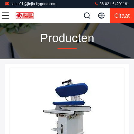
sales01@jiejia-bygood.com
86-021-64291191
Citaat
Producten