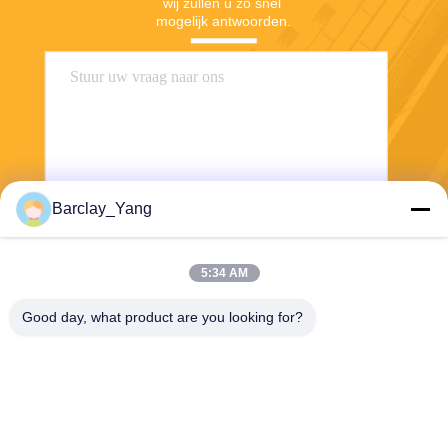
wij zullen u zo snel 
mogelijk antwoorden.
Barclay_Yang
Stuur
5:34 AM
Good day, what product are you looking for?
Shanghai Jiejia Garment Machinery Co
.,ltd