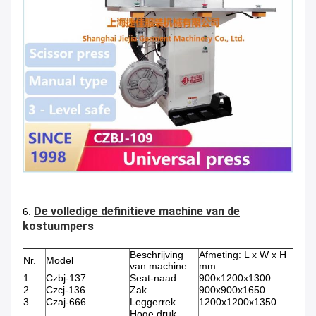
De volledige definitieve machine van de
6.
kostuumpers
Beschrijving
Afmeting: L x W x H
Nr.
Model
van machine
mm
1
Czbj-137
Seat-naad
900x1200x1300
2
Czcj-136
Zak
900x900x1650
3
Czaj-666
Leggerrek
1200x1200x1350
Hoge druk