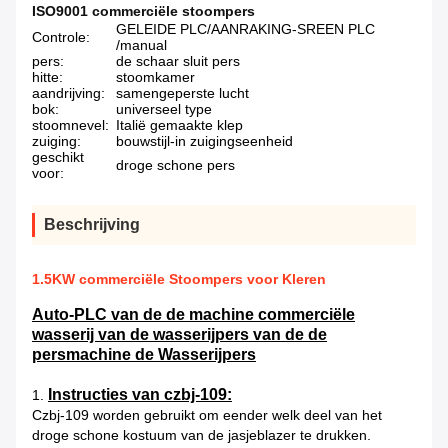
ISO9001 commerciële stoompers
GELEIDE PLC/AANRAKING-SREEN PLC
Controle:
/manual
pers:
de schaar sluit pers
hitte:
stoomkamer
aandrijving:
samengeperste lucht
bok:
universeel type
stoomnevel:
Italië gemaakte klep
zuiging:
bouwstijl-in zuigingseenheid
geschikt
droge schone pers
voor:
Beschrijving
1.5KW commerciële Stoompers voor Kleren
Auto-PLC van de de machine commerciële
wasserij van de wasserijpers van de de
persmachine de Wasserijpers
Instructies van czbj-109:
1.
Czbj-109 worden gebruikt om eender welk deel van het
droge schone kostuum van de jasjeblazer te drukken.