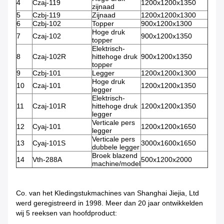
4
Czaj-119
1200x1200x1350
zijnaad
5
Czbj-119
Zijnaad
1200x1200x1300
6
Czbj-102
Topper
900x1200x1300
Hoge druk
7
Czaj-102
900x1200x1350
topper
Elektrisch-
8
Czaj-102R
hittehoge druk
900x1200x1350
topper
9
Czbj-101
Legger
1200x1200x1300
Hoge druk
10
Czaj-101
1200x1200x1350
legger
Elektrisch-
11
Czaj-101R
hittehoge druk
1200x1200x1350
legger
Verticale pers
12
Cyaj-101
1200x1200x1650
legger
Verticale pers
13
Cyaj-101S
3000x1600x1650
dubbele legger
Broek blazend
14
Vth-288A
500x1200x2000
machine/model
Co. van het Kledingstukmachines van Shanghai Jiejia, Ltd
werd geregistreerd in 1998. Meer dan 20 jaar ontwikkelden
wij 5 reeksen van hoofdproduct: