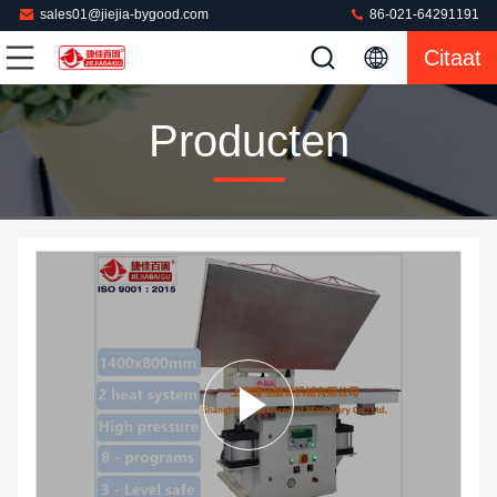
sales01@jiejia-bygood.com
86-021-64291191
Citaat
Producten