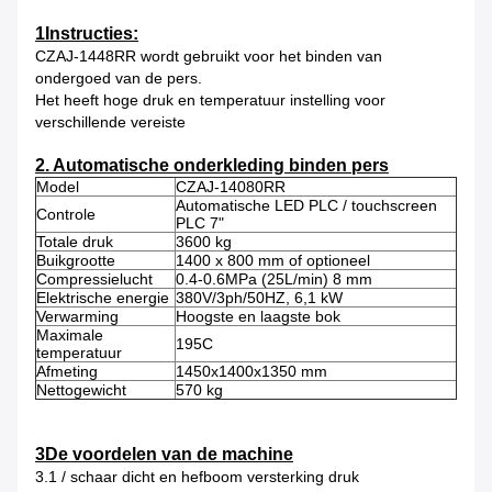
1Instructies:
CZAJ-1448RR wordt gebruikt voor het binden van
ondergoed van de pers.
Het heeft hoge druk en temperatuur instelling voor
verschillende vereiste
2. Automatische onderkleding binden pers
Model
CZAJ-14080RR
Automatische LED PLC / touchscreen
Controle
PLC 7"
Totale druk
3600 kg
Buikgrootte
1400 x 800 mm of optioneel
Compressielucht
0.4-0.6MPa (25L/min) 8 mm
Elektrische energie
380V/3ph/50HZ, 6,1 kW
Verwarming
Hoogste en laagste bok
Maximale
195C
temperatuur
Afmeting
1450x1400x1350 mm
Nettogewicht
570 kg
3De voordelen van de machine
3.1 / schaar dicht en hefboom versterking druk