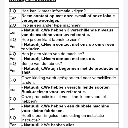
1.Q
Hoe kan ik meer informatie krijgen?
Neem contact op met onze e-mail of onze lokale
Een
vertegenwoordiger.
2.Q
Heb je een ander type machine?
- Natuurlijk.
We hebben 3 verschillende niveaus
Een
van de machine voor uw referentie.
3.Q
Heb je een klant fabriek te zien?
- Natuurlijk.
Neem contact met ons op om er een
Een
te vinden.
4.Q
Heb je een video van de machine?
Een
- Natuurlijk.
Neem contact met ons op.
5.Q
Ben je van de fabriek?
- Natuurlijk.
We zijn begonnen met de productie in
Een
1995.
Onze kleding wordt geëxporteerd naar verschillende
6.Q
landen.
- Natuurlijk.
We hebben verschillende soorten
Een
Buck-reeksen voor uw referentie.
Onze productie is niet veel, kan ik een voorstel
7.Q
hebben?
- Natuurlijk.
We hebben een dubbele machine
Een
voor kleine fabrieken.
Heeft u een Engelse handleiding en installatie-
8.Q
instructie?
Een
- Natuurlijk.
We hebben alles.