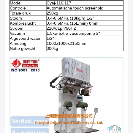
Model
Cyej-116,117
Controle
Automatische touch screenplc
Totale druk
250kg
Stoom
0.4-0.6MPa (18kg/h) 1/2“
Kompreslucht
0.4-0.6MPa (15L/min) 8mm
Stroom
220V/1ph/50HZ
Vacuüm
1.5kw extra vacuümpomp 2“
Afgevoerd water
1/2“
Afmeting
1000x1000x2150mm
Netto gewicht
300kg