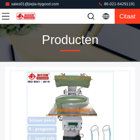
sales01@jiejia-bygood.com
86-021-64291191
Citaat
Producten