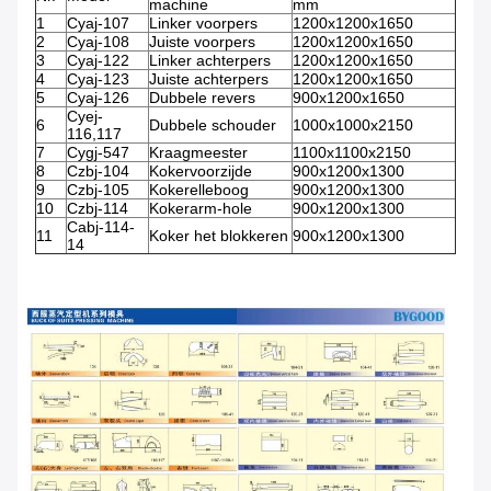
machine
mm
1
Cyaj-107
Linker voorpers
1200x1200x1650
2
Cyaj-108
Juiste voorpers
1200x1200x1650
3
Cyaj-122
Linker achterpers
1200x1200x1650
4
Cyaj-123
Juiste achterpers
1200x1200x1650
5
Cyaj-126
Dubbele revers
900x1200x1650
Cyej-
6
Dubbele schouder
1000x1000x2150
116,117
7
Cygj-547
Kraagmeester
1100x1100x2150
8
Czbj-104
Kokervoorzijde
900x1200x1300
9
Czbj-105
Kokerelleboog
900x1200x1300
10
Czbj-114
Kokerarm-hole
900x1200x1300
Cabj-114-
11
Koker het blokkeren
900x1200x1300
14