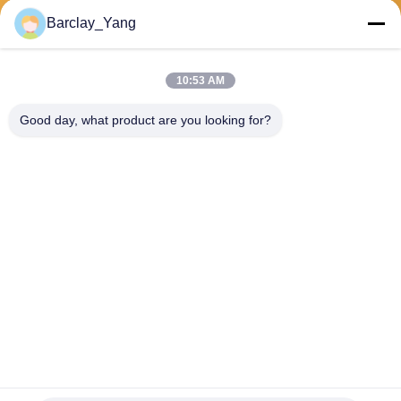
Barclay_Yang
Stuur
10:53 AM
Good day, what product are you looking for?
Shanghai Jiejia Garment Machinery Co
.,ltd
sales01@jiejia-bygood.com
86-021-64291191
Buildiing 6#, Nr 2759 Shend
u-Road Shanghai China
China Goede Kwaliteit Kledings Dringende Machine Auteursrecht © 2026