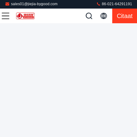
sales01@jiejia-bygood.com
86-021-64291191
Citaat
Dubbele van de de Broekstoom van de Taillepers de
Dringende Machine Industriële het Strijken PLC Controle
Broek Dringende Machine
2022-04-07
254 Meningen