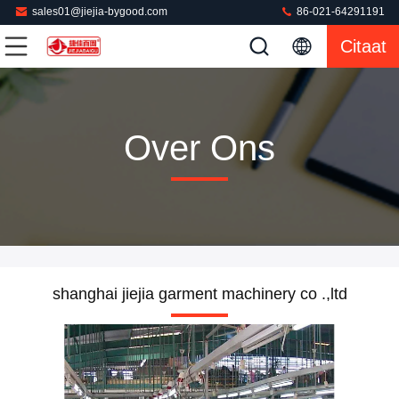
sales01@jiejia-bygood.com
86-021-64291191
Citaat
Over Ons
shanghai jiejia garment machinery co .,ltd