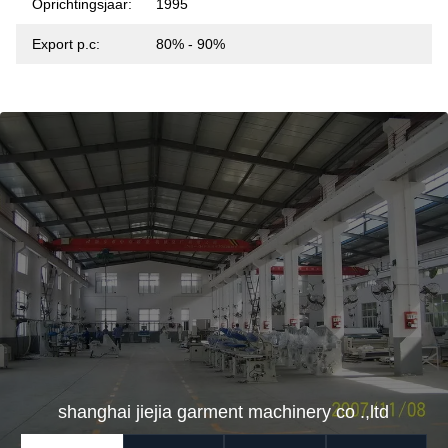
Oprichtingsjaar:
1995
Export p.c:
80% - 90%
shanghai jiejia garment machinery co .,ltd