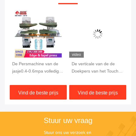
video
vi
De Persmachine van de
De verticale van de de
De
1
jasje0.4-0.6mpa volledig
Doekpers van het Touch
30
Automatische Doek
screenjasje Machine
Au
1.5KW
IS
Vind de beste prijs
Vind de beste prijs
Stuur uw vraag
Stuur ons uw verzoek en 