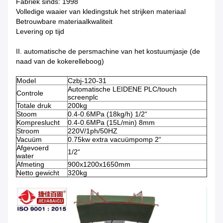
Fabriek sinds: 1998
Volledige waaier van kledingstuk het strijken materiaal
Betrouwbare materiaalkwaliteit
Levering op tijd
II. automatische de persmachine van het kostuumjasje (de
naad van de kokerelleboog)
Model
Czbj-120-31
Automatische LEIDENE PLC/touch
Controle
screenplc
Totale druk
200kg
Stoom
0.4-0.6MPa (18kg/h) 1/2“
Kompreslucht
0.4-0.6MPa (15L/min) 8mm
Stroom
220V/1ph/50HZ
Vacuüm
0.75kw extra vacuümpomp 2“
Afgevoerd
1/2“
water
Afmeting
900x1200x1650mm
Netto gewicht
320kg