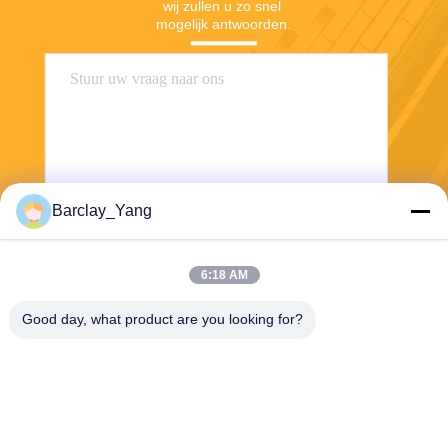
wij zullen u zo snel 
mogelijk antwoorden.
Barclay_Yang
Stuur
6:18 AM
Good day, what product are you looking for?
Shanghai Jiejia Garment Machinery Co
.,ltd