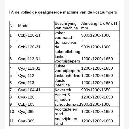
IV. de volledige gealigneerde machine van de kostuumpers
Beschrijving
Afmeting: L x W x H
Nr.
Model
van machine
mm
koker
1
Czbj-120-21
900x1200x1300
voornaad
de naad van
2
Czbj-120-31
de
900x1200x1300
kokerelleboog
Linker
3
Cyaj-112-31
1200x1200x1650
voorpijltjepers
Juiste
4
Cyaj-113-31
1200x1200x1650
voorpijltjepers
5
Cyaj-112
Linkerinterline
1200x1200x1650
Juiste
6
Cyaj-113
1200x1200x1650
interliine
7
Cyaj-104-41
Kokerrek
900x1200x1650
Achter &
8
Cyaj-120
1200x1200x1650
zijnaden
9
Czbj-103
schoudernaad
900x1200x1300
Voorzijde en
10
Cyaj-368
1200x1200x1650
rand
Voorzijde en
11
Cyaj-369
1200x1200x1650
rand