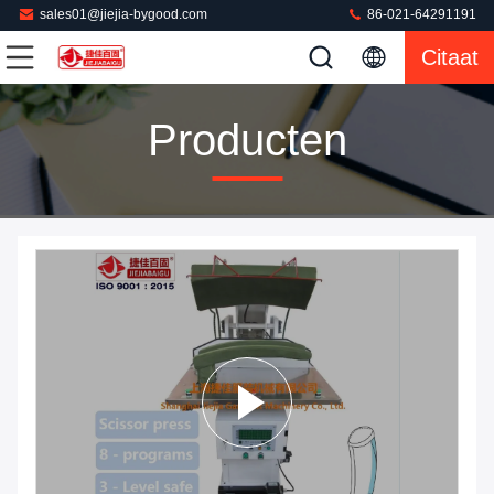
sales01@jiejia-bygood.com
86-021-64291191
Citaat
Producten