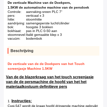
De verticale Machine van de Doekpers
,
1.5KW de automatische machine van de persdoek
Controle:
aanraking-sreen PLC 7“
pers:
verticaal x 3
hitte:
stoomhitte
aandrijving:
samengeperste lucht/cilinder
bok:
hoogste 3 bokken
bokhiaat:
pas in PLC 0-50 aan
stoomnevel:
Italië gemaakte klep x 3
vacuüm:
bodembok
Beschrijving
De verticale van de de Doekpers van het Touch
screenjasje Machine 1.5KW
Van de de blazerkraag van het touch screenjasje
van de de persmachine de hoofd van het het
materiaalkostuum definitieve pers
Instructies:
1.
Cxgj-547 wordt de kraag hoofd dringende machine gebruikt