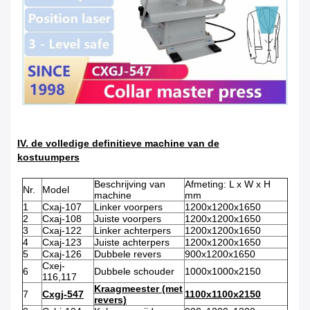
IV. de volledige definitieve machine van de
kostuumpers
Beschrijving van
Afmeting: L x W x H
Nr.
Model
machine
mm
1
Cxaj-107
Linker voorpers
1200x1200x1650
2
Cxaj-108
Juiste voorpers
1200x1200x1650
3
Cxaj-122
Linker achterpers
1200x1200x1650
4
Cxaj-123
Juiste achterpers
1200x1200x1650
5
Cxaj-126
Dubbele revers
900x1200x1650
Cxej-
6
Dubbele schouder
1000x1000x2150
116,117
Kraagmeester (met
7
Cxgj-547
1100x1100x2150
revers)