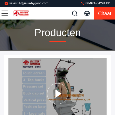
sales01@jiejia-bygood.com
86-021-64291191
Citaat
Producten