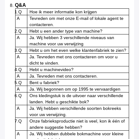
Q&A
8.
1.Q
Hoe ik meer informatie kon krijgen
A
Tevreden om met onze E-mail of lokale agent te
contacteren.
2.Q
Hebt u een ander type van machine?
A
Ja. Wij hebben 3 verschillende niveaus van
machine voor uw verwijzing
3.Q
Hebt u om het even welke klantenfabriek te zien?
A
Ja. Tevreden met ons contacteren om voor u
dicht te vinden.
4.Q
Hebt u machinevideo?
A
Ja. Tevreden met ons contacteren.
5.Q
Bent u fabriek?
A
Ja. Wij begonnen om op 1995 te vervaardigen
6.Q
Ons kledingstuk is de uitvoer naar verschillende
landen. Hebt u geschikte bok?
A
Ja. Wij hebben verschillende soorten bokreeks
voor uw verwijzing.
7.Q
Onze fabrieksproductie niet is veel, kon ik één of
andere suggestie hebben?
A
Ja. Wij hebben dubbele bokmachine voor kleine