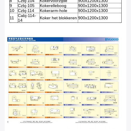
8
Czbj-104
Kokervoorzijde
900x1200x1300
9
Czbj-105
Kokerelleboog
900x1200x1300
10
Czbj-114
Kokerarm-hole
900x1200x1300
Cabj-114-
11
Koker het blokkeren
900x1200x1300
14