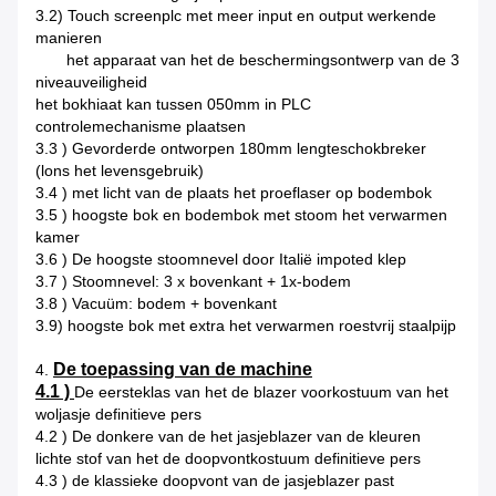
3.2) Touch screenplc met meer input en output werkende
manieren
het apparaat van het de beschermingsontwerp van de 3
niveauveiligheid
het bokhiaat kan tussen 050mm in PLC
controlemechanisme plaatsen
3.3 ) Gevorderde ontworpen 180mm lengteschokbreker
(lons het levensgebruik)
3.4 ) met licht van de plaats het proeflaser op bodembok
3.5 ) hoogste bok en bodembok met stoom het verwarmen
kamer
3.6 ) De hoogste stoomnevel door Italië impoted klep
3.7 ) Stoomnevel: 3 x bovenkant + 1x-bodem
3.8 ) Vacuüm: bodem + bovenkant
3.9) hoogste bok met extra het verwarmen roestvrij staalpijp
De toepassing van de machine
4.
4.1 )
De eersteklas van het de blazer voorkostuum van het
woljasje definitieve pers
4.2 ) De donkere van de het jasjeblazer van de kleuren
lichte stof van het de doopvontkostuum definitieve pers
4.3 ) de klassieke doopvont van de jasjeblazer past