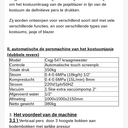
om het kostuumkraag van de jasjeblazer in lijn van de
kostuum de definitieve pers te drukken.
Zij worden ontworpen voor verschillend soort stof met vele
verschillende functies, en voor verschillende types van
kostuums, jasje of blazer.
II. automatische de persmachine van het kostuumjasje
(dubbele revers)
Model
Cxgj-547 kraagmeester
Controle
Automatische touch screenplc
Totale druk
150kg
Stoom
0.4-0.6MPa (18kg/h) 1/2“
Kompreslucht
0.4-0.6MPa (15L/min) 8mm
Stroom
220V/1ph/50HZ
Vacuüm
1.5kw extra vacuümpomp 2“
Afgevoerd water
1/2“
Afmeting
1000x1000x2150mm
Netto gewicht
380kg
Het voordeel van de machine
3.
3.1 )
Verticaal pers: door 3 hoogste bokken aan
bodembokken met gelijke pressur