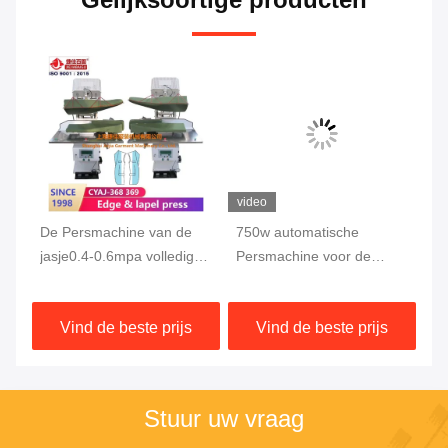
video
vi
De Persmachine van de
750w automatische
De
1
jasje0.4-0.6mpa volledig
Persmachine voor de
30
Automatische Doek
Elleboognaad van de
Au
Kleren Dubbele Koker
IS
Vind de beste prijs
Vind de beste prijs
Stuur uw vraag