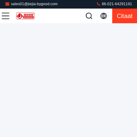
sales01@jiejia-bygood.com
86-021-64291191
Van de het Overhemds Dringende Machine van de aluminium
Citaat
de Zijnaad Elektrische Hitte voor Rimpel het Vrije Naad
Verzegelen
Overhemds Dringende Machine
2022-04-19
69 Meningen