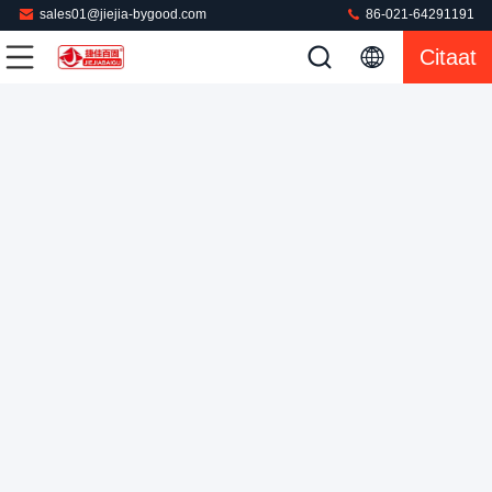
sales01@jiejia-bygood.com
86-021-64291191
Citaat
Verticale pers Volledig assortiment kledingstrijkijzer
Kledingstuk Dringende Machine
2025-12-15
755 Meningen