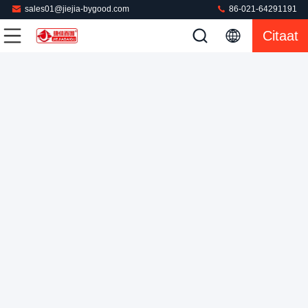
sales01@jiejia-bygood.com
86-021-64291191
ISO 9001 Verticale de Persmachine van de Kledingstukstoom
Citaat
voor Dame Jacket Suit Dress het strijken materiaalkostuum
het strijken machine
Kledings Dringende Machine
2022-08-28
755 Meningen